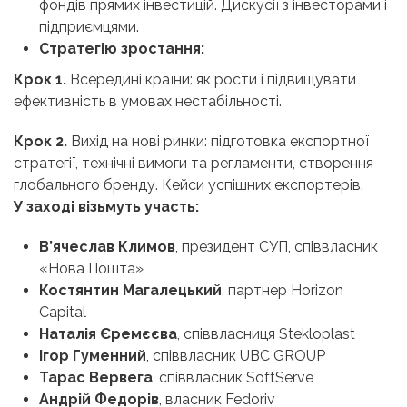
фондів прямих інвестицій. Дискусії з інвесторами і
підприємцями.
Стратегію зростання:
Крок 1.
Всередині країни: як рости і підвищувати
ефективність в умовах нестабільності.
Крок 2.
Вихід на нові ринки: підготовка експортної
стратегії, технічні вимоги та регламенти, створення
глобального бренду. Кейси успішних експортерів.
У заході візьмуть участь:
В’ячеслав Климов
, президент СУП, співвласник
«Нова Пошта»
Костянтин Магалецький
, партнер Horizon
Capital
Наталія Єремєєва
, співвласниця Stekloplast
Ігор Гуменний
, співвласник UBC GROUP
Тарас Вервега
, співвласник SoftServe
Андрій Федорів
, власник Fedoriv