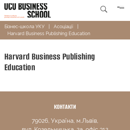

Бізнес-школа УКУ
|
Асоціації
|
Harvard Business Publishing Education
Harvard Business Publishing
Education
КОНТАКТИ
79026, Україна, м.Львів,
вул. Козельницька, 2а, офіс 312