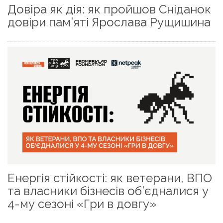
Довіра як дія: як пройшов Сніданок
довіри пам’яті Ярослава Рущишина
Енергія стійкості: як ветерани, ВПО
та власники бізнесів об’єдналися у
4-му сезоні «Гри в довгу»