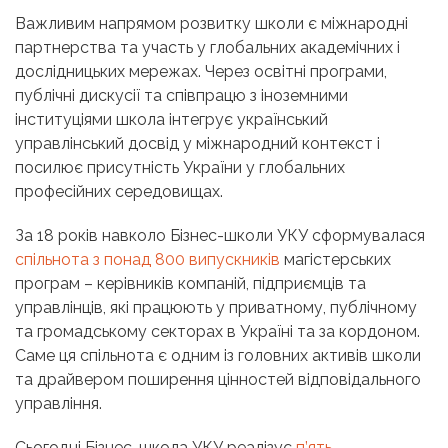
Важливим напрямом розвитку школи є міжнародні
партнерства та участь у глобальних академічних і
дослідницьких мережах. Через освітні програми,
публічні дискусії та співпрацю з іноземними
інституціями школа інтегрує український
управлінський досвід у міжнародний контекст і
посилює присутність України у глобальних
професійних середовищах.
За 18 років навколо Бізнес-школи УКУ сформувалася
спільнота з понад 800 випускників
магістерських
програм – керівників компаній, підприємців та
управлінців, які працюють у приватному, публічному
та громадському секторах в Україні та за кордоном.
Саме ця спільнота є одним із головних активів школи
та драйвером поширення цінностей відповідального
управління.
Сьогодні Бізнес-школа УКУ реалізує
п’ять