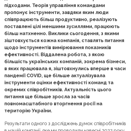
підходами. Теорія управління командами
пропонує інструменти, завдяки яким люди
співпрацюють більш продуктивно, реалізують
поставлені цілі меншими зусиллями, працюють
більш натхненно. Виклики сьогодення, з якими
зіштовхується кожна компанія, ставлять питання
щодо інструментів вимірювання показників
ефективності. Віддалена робота, з якою
більшість українських компаній, зокрема бізнеси,
в яких працювала я, зіштовхнулись вперше в часи
пандемії COVID, ще більше актуалізувала
інструменти оцінки ефективності команд та
окремих співробітників. Актуальність цього
питання ще більше зросла за часів
повномасштабного вторгнення росії на
територію України.
Результати одного з досліджень думок співробітників
в нашій компанії, яке ми проводили навесні 2022 року,