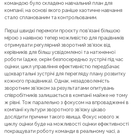
командою було складено навчальний план для
компанії, на основі якого раніше хаотичне навчання
стало спланованим та контрольованим.
Перші швидкі перемоги проєкту пов’язані більшою
мірою з наявною тепер можливістю для працівників
отримувати регулярний зворотний зв’язок від
керівників для більш усвідомленої та натхненної
роботи (адже, окрім безпосередньо зустрічі під час
оцінки, цикл управління ефективністю передбачає
щоквартальні зустрічі для перегляду плану розвитку
кожного працівника). Однак, незадоволеність
зворотним зв’язком за результатами опитувань
співробітників залишається в компанії майже не тому
ж рівні. Тож паралельно з фокусом на впровадженні в
компанії культури зворотного зв’язку цікаво
дослідити причини такого явища. Фокус нового ж
циклу оцінки буде на можливості оцінки ефективності
покращувати роботу команди в реальному часі, а