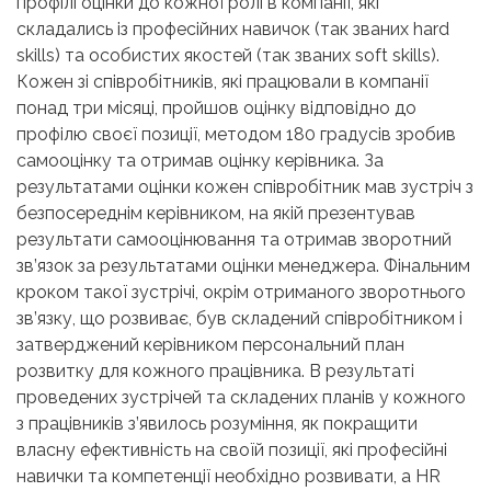
профілі оцінки до кожної ролі в компанії, які
складались із професійних навичок (так званих hard
skills) та особистих якостей (так званих soft skills).
Кожен зі співробітників, які працювали в компанії
понад три місяці, пройшов оцінку відповідно до
профілю своєї позиції, методом 180 градусів зробив
самооцінку та отримав оцінку керівника. За
результатами оцінки кожен співробітник мав зустріч з
безпосереднім керівником, на якій презентував
результати самооцінювання та отримав зворотний
зв’язок за результатами оцінки менеджера. Фінальним
кроком такої зустрічі, окрім отриманого зворотнього
зв’язку, що розвиває, був складений співробітником і
затверджений керівником персональний план
розвитку для кожного працівника. В результаті
проведених зустрічей та складених планів у кожного
з працівників з’явилось розуміння, як покращити
власну ефективність на своїй позиції, які професійні
навички та компетенції необхідно розвивати, а HR