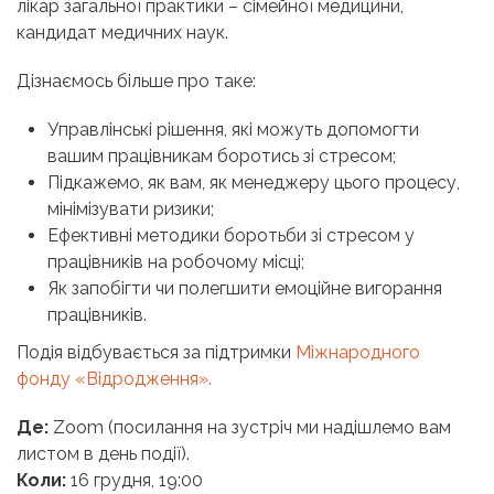
лікар загальної практики – сімейної медицини,
кандидат медичних наук.
Дізнаємось більше про таке:
Управлінські рішення, які можуть допомогти
вашим працівникам боротись зі стресом;
Підкажемо, як вам, як менеджеру цього процесу,
мінімізувати ризики;
Ефективні методики боротьби зі стресом у
працівників на робочому місці;
Як запобігти чи полегшити емоційне вигорання
працівників.
Подія відбувається за підтримки
Міжнародного
фонду «Відродження».
Де:
Zoom (посилання на зустріч ми надішлемо вам
листом в день події).
Коли:
16 грудня, 19:00