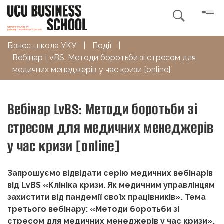

Бізнес-школа УКУ
|
Події
|
Вебінар LvBS: Методи боротьби зі стресом для
медичних менеджерів у час кризи [online]
Вебінар LvBS: Методи боротьби зі
стресом для медичних менеджерів
у час кризи [online]
Запрошуємо відвідати серію медичних вебінарів
від LvBS «Клініка кризи. Як медичним управлінцям
захистити від пандемії своїх працівників». Тема
третього вебінару: «Методи боротьби зі
стресом для медичних менеджерів у час кризи».