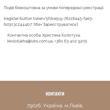
Подія безкоштовна за умови попередньої реєстрації.
[register-button token=’5fd1e519-76218a45-fae3-
6d303c2444b7′ title=’Зареєструватись’]
Контактна особа: Христина Колотуха,
kkolotukha@lvbs.com.ua, +380 63 402 9205
КОНТАКТИ
79026, Україна, м.Львів,