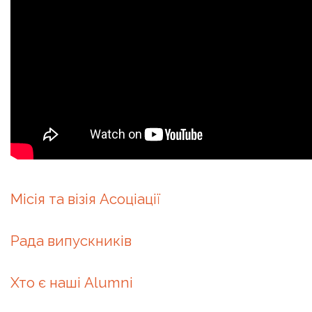
Місія та візія Асоціації
Рада випускників
Хто є наші Alumni