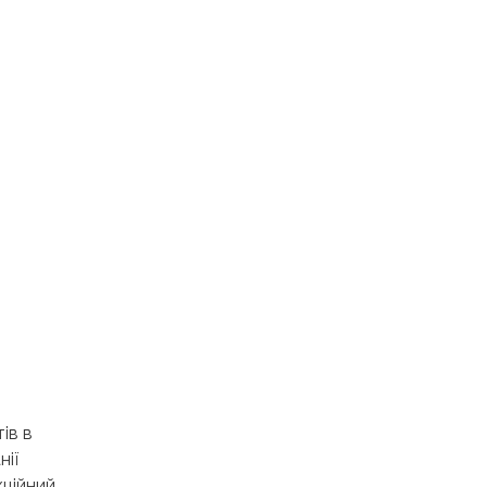
ів в
нії
кційний