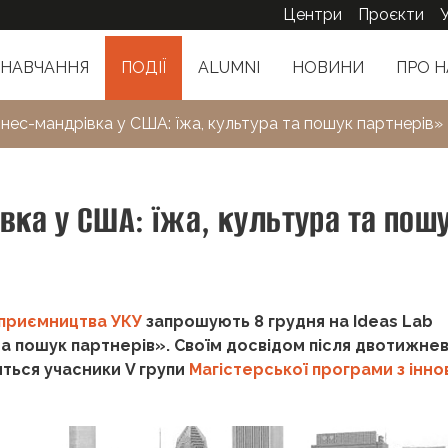
Центри
Проєкти
НАВЧАННЯ
ПОДІЇ
ALUMNI
НОВИНИ
ПРО Н
знес-мандрівка у США: їжа, культура та пошук партнерів»
вка у США: їжа, культура та пош
дприємництва УКУ
запрошують 8 грудня на Ideas Lab
та пошук партнерів». Своїм досвідом після двотижнев
ться учасники V групи
Магістерської програми з інно