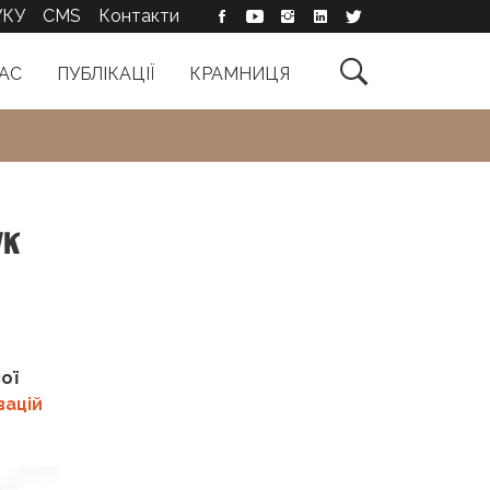
УКУ
CMS
Контакти

АС
ПУБЛІКАЦІЇ
КРАМНИЦЯ
ук
ої
вацій