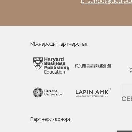
b_school@ucu.ed
Міжнародні партнерства
Партнери-донори