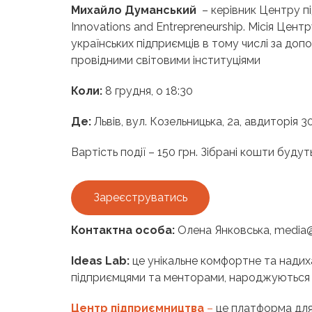
Михайло Думанський
– керівник Центру п
Innovations and Entrepreneurship. Місія Цен
українських підприємців в тому числі за доп
провідними світовими інституціями
Коли:
8 грудня, о 18:30
Де:
Львів, вул. Козельницька, 2а, авдиторія 3
Вартість події – 150 грн. Зібрані кошти буд
Зареєструватись
Контактна особа:
Олена Янковська, media@
Ideas Lab:
це унікальне комфортне та надих
підприємцями та менторами, народжуються ід
Центр підприємництва
–
це платформа для 