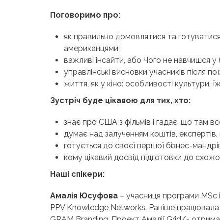
Поговоримо про:
як правильно домовлятися та готуватися 
американцями;
важливі інсайти, або Чого не навчишся у 
управлінські висновки учасників після пої
життя, як у кіно: особливості культури, ї
Зустріч буде цікавою для тих, хто:
знає про США з фільмів і гадає, що там все
думає над залученням коштів, експертів, 
готується до своєї першої бізнес-мандр
кому цікавий досвід підготовки до схожо
Наші спікери:
Амалія Юсуфова
– учасниця програми MSc i
PPV Knowledge Networks. Раніше працювала 
GRAM Branding. Проект Амалії Grid/- отрима