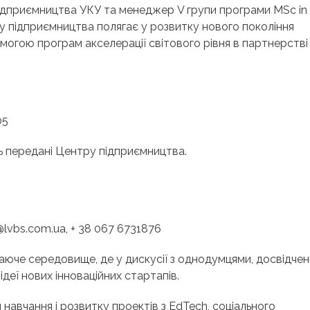
ідприємництва УКУ та менеджер V групи програми MSc in
тру підприємництва полягає у розвитку нового покоління
омогою програм акселерації світового рівня в партнерстві
05
уть передані Центру підприємництва.
lvbs.com.ua, + 38 067 6731876
аюче середовище, де у дискусії з однодумцями, досвідче
еї нових інноваційних стартапів.
навчання і розвитку проектів з EdTech, соціального