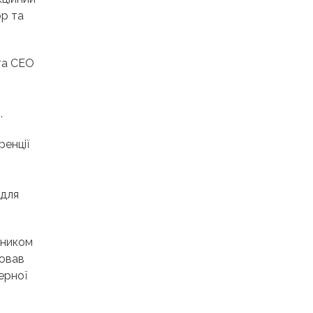
ор та
 та СЕО
.
ренції
 для
вником
цював
ерної