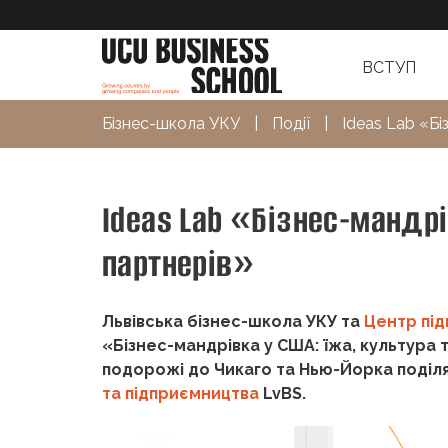
ВСТУП
Бізнес-школа УКУ
|
Події
|
Ideas Lab «Бі
Ideas Lab «Бізнес-мандрі
партнерів»
Львівська бізнес-школа УКУ та
Центр пі
«Бізнес-мандрівка у США: їжа, культура 
подорожі до Чикаго та Нью-Йорка поділя
та підприємництва
LvBS.