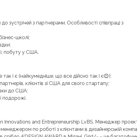
до зустрічей з партнерами. Особливості співпраці з
бізнес-школі;
здки;
жі, побуту у США.
 так і є (найкумедніше, що все дійсно так і є😊);
партнерів, клієнтів зі США для свого стартапу;
івки до США;
ї подорожі.
n Innovations and Entrepreneurship LvBS. Менеджер проект
менеджером по роботі з клієнтами в дизайнерській компа
в срібло A’DESIGN AWARD в Мілані. Grid/- – це багатофун