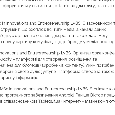
форуватися у світильник, стіл, вішак для одягу, плантат
in Innovations and Entrepreneurship LvBS. Є засновником
струмент, що охоплює всі типи медіа, а канали даних
з’єднує офлайн та онлайн-джерела, а також дає змогу
о повну картину комунікації щодо бренду у медіапросторі
novations and Entrepreneurship LvBS. Організаторка конфе
ouddly – платформі для створення, розміщення та
ачена для блогерів (виробників контенту), яким потрібен
ворення свого аудіоrjyntyne. Платформа створена також
 корисну інформацію.
Sc in Innovations and Entrepreneurship LvBS. Є співзасно
кою програмного забезпечення Android. Раніше Віктор пра
 співзасновником Tablets.if.ua (інтернет-магазин комп’ют