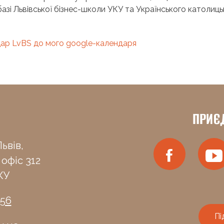
азі Львівської бізнес-школи УКУ та Українського католиць
ар LvBS до мого google-календаря
ПРИЄ
ьвів,
 офіс 312
КУ
-56
Пі