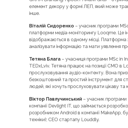
елемент декору у формі ЛЕП, який може транс
інше.
Віталій Сидоренко
– учасник програми MSc 
платформи медіа-моніторингу Looqme. Це ін
відображаються в одному місці. Платформа 
аналізувати інформацію та мати уявлення пр
Тетяна Блага
– учасниця програми MSc in In
TEDxLviv. Тетяна працює на позиції CМО в L
прослуховування аудіо-контенту. Вона призн
безкоштовний та простий інструмент для ст
людей, які хочуть прослуховувати цікаву та
Віктор Павлучинський
– учасник програми M
компанії Devlight IT, що займається розроб
розробником Android в компанії MakeApp, був
техніки); СЕО стартапу Louddly.