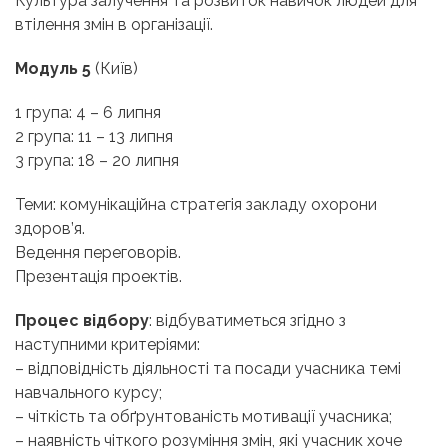
Культура залучення та розвиток навичок людей для
втілення змін в організації.
Модуль 5
(Київ)
1 група: 4 – 6 липня
2 група: 11 – 13 липня
3 група: 18 – 20 липня
Теми: комунікаційна стратегія закладу охорони
здоров’я.
Ведення переговорів.
Презентація проектів.
Процес відбору
: відбуватиметься згідно з
наступними критеріями:
– відповідність діяльності та посади учасника темі
навчального курсу;
– чіткість та обґрунтованість мотивації учасника;
– наявність чіткого розуміння змін, які учасник хоче