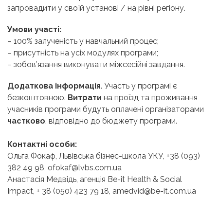
запровадити у своїй установі / на рівні регіону.
Умови участі:
– 100% залученість у навчальний процес;
– присутність на усіх модулях програми;
– зобов’язання виконувати міжсесійні завдання.
Додаткова інформація
. Участь у програмі є
безкоштовною.
Витрати
на проїзд та проживання
учасників програми будуть оплачені організаторами
частково
, відповідно до бюджету програми.
Контактні особи:
Ольга Фокаф, Львівська бізнес-школа УКУ, +38 (093)
382 49 98, ofokaf@lvbs.com.ua
Анастасія Медвідь, агенція Be-it Health & Social
Impact, + 38 (050) 423 79 18, amedvid@be-it.com.ua