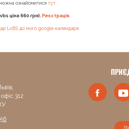
ї можна ознайомитися
тут.
vbs ціна 660 грн).
Реєстрація.
ар LvBS до мого google-календаря
ПРИЄ
ьвів,
 офіс 312
КУ
-56
Пі