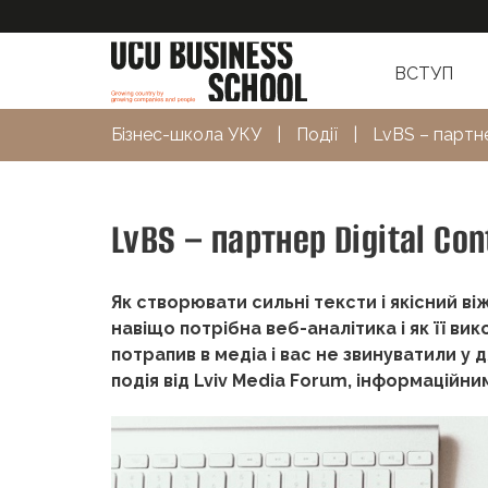
ВСТУП
Бізнес-школа УКУ
|
Події
|
LvBS – партне
LvBS – партнер Digital Con
Як створювати сильні тексти і якісний в
навіщо потрібна веб-аналітика і як її ви
потрапив в медіа і вас не звинуватили у 
подія від Lviv Media Forum, інформаційн