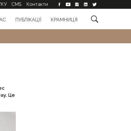
УКУ
CMS
Контакти

АС
ПУБЛІКАЦІЇ
КРАМНИЦЯ
ес
Day. Це