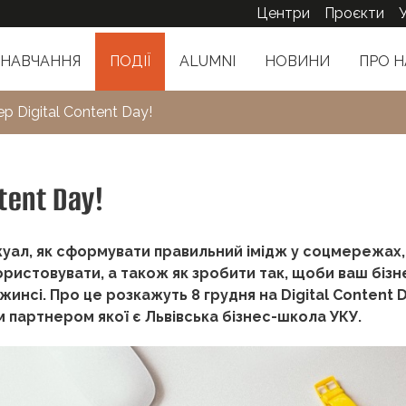
Центри
Проєкти
НАВЧАННЯ
ПОДІЇ
ALUMNI
НОВИНИ
ПРО Н
р Digital Content Day!
tent Day!
іжуал, як сформувати правильний імідж у соцмережах,
користовувати, а також як зробити так, щоби ваш бізн
джинсі. Про це розкажуть 8 грудня на Digital Content 
им партнером якої є Львівська бізнес-школа УКУ.