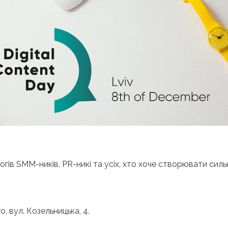
гів SMM-ників, PR-никі та усіх, хто хоче створювати силь
 вул. Козельницька, 4.