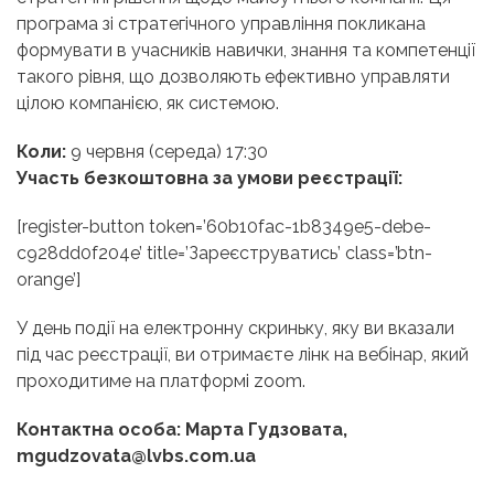
програма зі стратегічного управління покликана
формувати в учасників навички, знання та компетенції
такого рівня, що дозволяють ефективно управляти
цілою компанією, як системою.
Коли:
9 червня (середа) 17:30
Участь безкоштовна за умови реєстрації:
[register-button token=’60b10fac-1b8349e5-debe-
c928dd0f204e’ title=’Зареєструватись’ class=’btn-
orange’]
У день події на електронну скриньку, яку ви вказали
під час реєстрації, ви отримаєте лінк на вебінар, який
проходитиме на платформі zoom.
Контактна особа: Марта Гудзовата,
mgudzovata@lvbs.com.ua