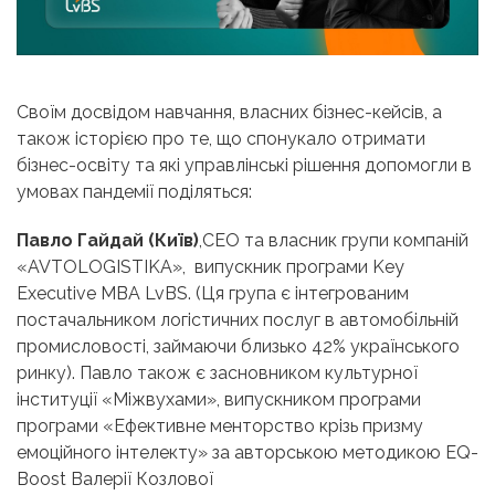
Своїм досвідом навчання, власних бізнес-кейсів, а
також історією про те, що спонукало отримати
бізнес-освіту та які управлінські рішення допомогли в
умовах пандемії поділяться:
Павло Гайдай (Київ)
,СЕО та власник групи компаній
«AVTOLOGISTIKA», випускник програми Key
Executive MBA LvBS. (Ця група є інтегрованим
постачальником логістичних послуг в автомобільній
промисловості, займаючи близько 42% українського
ринку). Павло також є засновником культурної
інституції «Міжвухами», випускником програми
програми «Ефективне менторство крізь призму
емоційного інтелекту» за авторською методикою EQ-
Boost Валерії Козлової