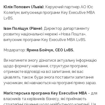
Юлія Попович (Львів)
, Керуючий партнер АО Юс
Колегіум, випускниця програми Key Executive MBA
LvBS.
Іван Поліщук (Рівне)
, Директор департаменту
розвитку національної мережі «Нова Пошта»,
випускник програми Key Executive MBA LvBS.
Модератор:
Ярина Бойчук, СEO LvBS.
Ви матимете змогу дізнатися актуальну інформацію
щодо формату навчання, структури програми,
отримаєте відповіді на всі запитання, які вас
цікавлять, також буде змога поставити запитання
учасникам, які навчаються на програмі прямо зараз.
Магістерська програма Key Executive MBA
– для
власників та керівників бізнесу, які приймають
стратегічні рішення щодо майбутнього компанії. Ця