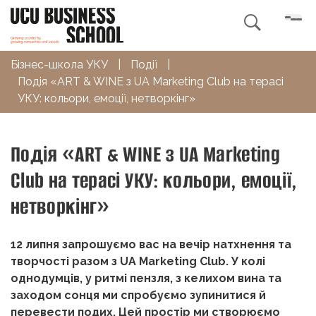

Бізнес-школа УКУ
|
Події
|
Подія «АRT & WINE з UA Marketing Club на терасі
УКУ: кольори, емоції, нетворкінг»
Подія «АRT & WINE з UA Marketing
Club на терасі УКУ: кольори, емоції,
нетворкінг»
12 липня запрошуємо вас на вечір натхнення та
творчості разом з UA Marketing Club. У колі
однодумців, у ритмі пензля, з келихом вина та
заходом сонця ми спробуємо зупинитися й
перевести подих. Цей простір ми створюємо