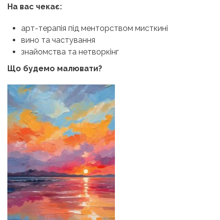
На вас чекає:
арт-терапія під менторством мисткині
вино та частування
знайомства та нетворкінг
Що будемо малювати?