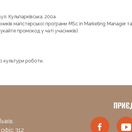
 вул. Кульпарківська, 200а
кників магістерської програми MSc in Marketing Manager т
укайте промокод у чаті учасників).
р культури роботи.
ПРИЄ
ьвів,
 офіс 312