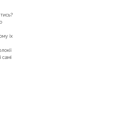
ятись?
о
ому їх
локії
 самі