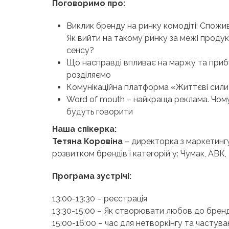
Поговоримо про:
Виклик бренду на ринку комодіті: Спожив
Як вийти на такому ринку за межі проду
сенсу?
Що насправді впливає на маржу та прибу
розділяємо
Комунікаційна платформа «Життєві сили 
Word of mouth – найкраща реклама. Чому
будуть говорити
Наша спікерка:
Тетяна Коровіна
– директорка з маркетингу
розвитком брендів і категорій у: Чумак, АВК,
Програма зустрічі:
13:00-13:30 – реєстрація
13:30-15:00 – Як створювати любов до бренд
15:00-16:00 – час для нетворкінгу та частува