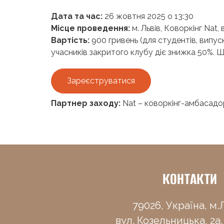
Дата та час:
26 жовтня 2025 о 13:30
Місце проведення:
м. Львів, Коворкінг Nat,
Вартість
:
900 гривень (для студентів, випус
учасників закритого клубу діє знижка 50%. Ш
Зареєструватися
Партнер заходу:
Nat – коворкінг-амбасадо
КОНТАКТИ
79026, Україна, м.Л
вул. Козельницька, 2а,