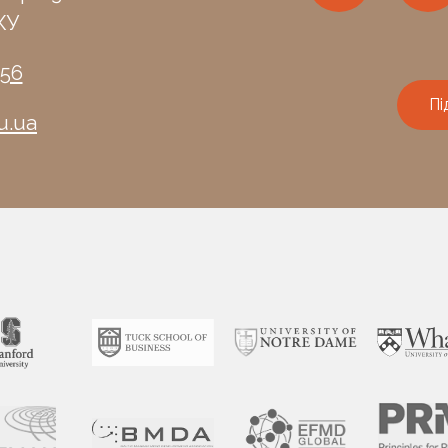
КУ
-56
Пі
u.ua