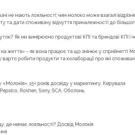
ачі не мають лояльності; чим молоко може взагалі відрізн
кту та дати споживачу відчуття приналежності до більшог
ток? Як ми вимірюємо продуктові КПІ та брендові КПІ і ч
на життя» – як вона працює та що змінює у сприйнятті Мо
 варто робити продукти та колаборації про які споживачі
 «Молокія». 15+ років досвіду у маркетингу. Керувала
 Pepsico, Roshen, Sony, SCA, Оболонь.
у, де немає лояльності? Досвід Молокія
ння