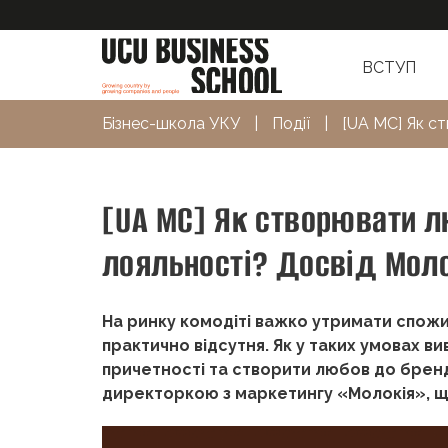
ВСТУП
Бізнес-школа УКУ
|
Події
|
[UA MC] Як с
[UA MC] Як створювати л
лояльності? Досвід Мол
На ринку комодіті важко утримати спожи
практично відсутня. Як у таких умовах в
причетності та створити любов до брен
директоркою з маркетингу «Молокія», що