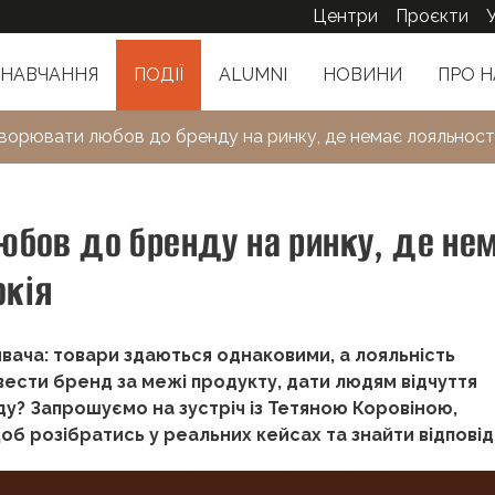
Центри
Проєкти
НАВЧАННЯ
ПОДІЇ
ALUMNI
НОВИНИ
ПРО Н
творювати любов до бренду на ринку, де немає лояльност
юбов до бренду на ринку, де не
окія
вача: товари здаються однаковими, а лояльність
ивести бренд за межі продукту, дати людям відчуття
ду?
Запрошуємо на зустріч із Тетяною Коровіною,
б розібратись у реальних кейсах та знайти відповіді