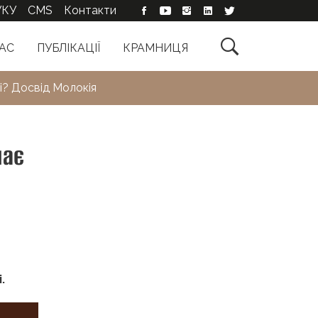
УКУ
CMS
Контакти

АС
ПУБЛІКАЦІЇ
КРАМНИЦЯ
і? Досвід Молокія
має
.