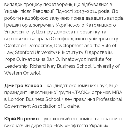
випадок процесу перетворень, що відбувалися в
Україні після Революції Гідності 2013–2014 років. До
роботи над збіркою залучено понад двадцять авторів
і редакторів, зокрема з Українського Католицького
Університету, Центру демократії, розвитку та
верховенства права Стенфордського університету
(Center on Democracy, Development and the Rule of
Law, Stanford University) й Інституту Лідерства ім.
Ігоря О. Ігнатовича (Ian O. Ihnatowycz Institute for
Leadership, Richard Ivey Business School, University of
Western Onta
rio).
Дмитро Власов
– кандидат економічних наук, віце-
президент інвестиційної групи «ТАСК»; отримав MBA
в London Business School, член правління Professional
Government Association of Ukraine.
Юрій Вітренко
– український економіст та фінансист;
виконавчий директор НАК «Нафтогаз України»;