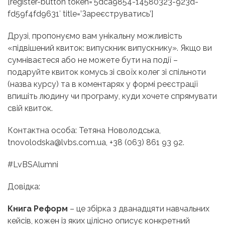
[register-button token=’5dca9854-14580323-923d-
fd59f4fd9631′ title=’Зареєструватись’]
Друзі, пропонуємо вам унікальну можливість
«підвішений квиток: випускник випускнику». Якщо ви
сумніваєтеся або не можете бути на події –
подаруйте квиток комусь зі своїх колег зі спільноти
(назва курсу) та в коментарях у формі реєстрації
впишіть людину чи програму, куди хочете спрямувати
свій квиток.
Контактна особа: Тетяна Новолодська,
tnovolodska@lvbs.com.ua, +38 (063) 861 93 92.
#LvBSAlumni
Довідка:
Книга Реформ
– це збірка з дванадцяти навчальних
кейсів, кожен із яких цілісно описує конкретний