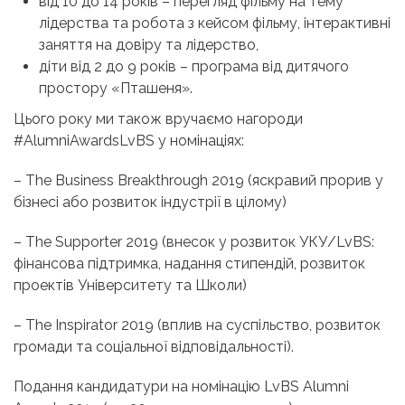
від 10 до 14 років – перегляд фільму на тему
лідерства та робота з кейсом фільму, інтерактивні
заняття на довіру та лідерство,
діти від 2 до 9 років – програма від дитячого
простору «Пташеня».
Цього року ми також вручаємо нагороди
#AlumniAwardsLvBS у номінаціях:
– The Business Breakthrough 2019 (яскравий прорив у
бізнесі або розвиток індустрії в цілому)
– The Supporter 2019 (внесок у розвиток УКУ/LvBS:
фінансова підтримка, надання стипендій, розвиток
проектів Університету та Школи)
– The Inspirator 2019 (вплив на суспільство, розвиток
громади та соціальної відповідальності).
Подання кандидатури на номінацію LvBS Alumni