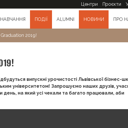
Центри
Проєкти
НАВЧАННЯ
ПОДІЇ
ALUMNI
НОВИНИ
ПРО Н
 Graduation 2019!
019!
ідбудуться випускні урочистості Львівської бізнес-ш
цьким університетом! Запрошуємо наших друзів, учасн
и день, на який усі чекали та багато працювали, аби