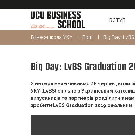
ВСТУП
Бізнес-школа УКУ
|
Події
|
Big Day: LvBS
Big Day: LvBS Graduation 2
З нетерпінням чекаємо 28 червня, коли в
УКУ (LvBS) спільно з Українським католи
випускників та партнерів розділити з нам
зробити LvBS Graduation 2019 реальним!