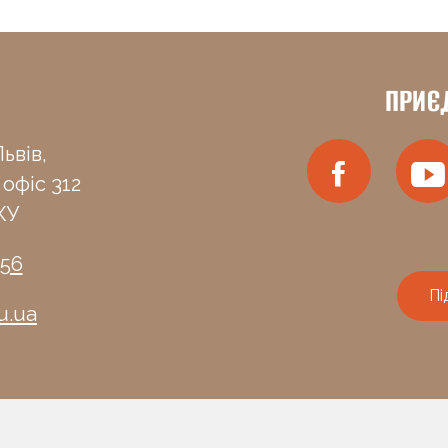
ПРИЄ
ьвів,
 офіс 312
КУ
-56
Пі
u.ua