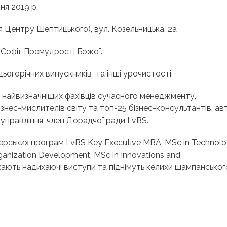
ня 2019 р.
я Центру Шептицького), вул. Козельницька, 2а
ї Софії-Премудрості Божої.
цьогорічних випускників та
інші урочистості.
 найвизначніших фахівців сучасного менеджменту,
знес-мислителів світу та топ-25 бізнес-консультантів, ав
 управління, член Дорадчої ради LvBS.
терських програм LvBS
Key Executive MBA
,
MSс in Technol
anization Development, MSc in Innovations and
ють надихаючі виступи та піднімуть келихи шампанськог