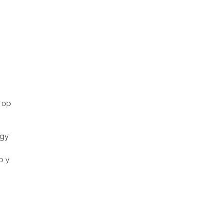
тор
ogy
о у