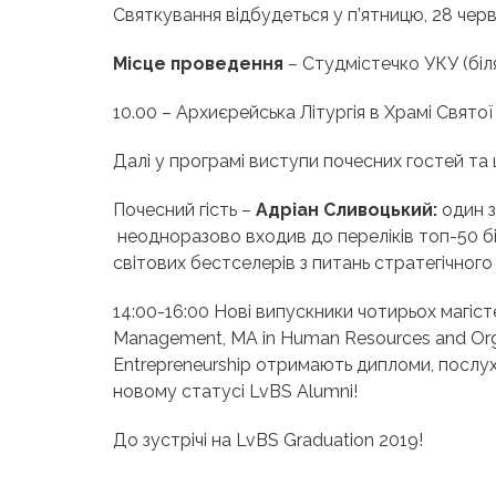
Святкування відбудеться у п’ятницю, 28 черв
Місце проведення
– Студмістечко УКУ (біл
10.00 – Архиєрейська Літургія в Храмі Свято
Далі у програмі
виступи почесних гостей та 
Почесний гість –
Адріан Сливоцький:
один з
неодноразово входив до переліків топ-50 бі
світових бестселерів з питань стратегічного
14:00-16:00 Нові випускники чотирьох магіс
Management
, MA in Human Resources and Org
Entrepreneurship
отримають дипломи, послуха
новому статусі
LvBS Alumni
!
До зустрічі на LvBS Graduation 2019!