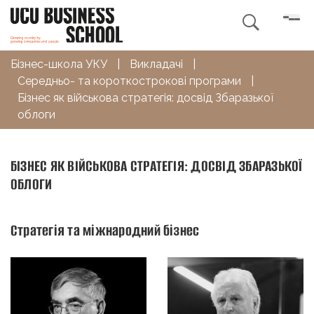

Бізнес-школа УКУ
|
Викладачі
|
Середньо- та короткострокові програми
|
Бізнес як військова стратегія: досвід Збаразької
облоги
БІЗНЕС ЯК ВІЙСЬКОВА СТРАТЕГІЯ: ДОСВІД ЗБАРАЗЬКОЇ
ОБЛОГИ
Стратегія та міжнародний бізнес