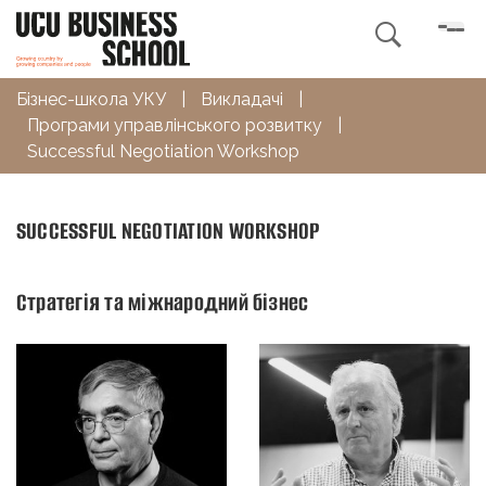

Бізнес-школа УКУ
|
Викладачі
|
Програми управлінського розвитку
|
Successful Negotiation Workshop
SUCCESSFUL NEGOTIATION WORKSHOP
Стратегія та міжнародний бізнес