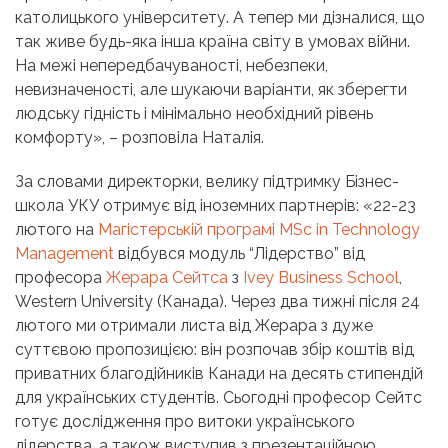
католицького університету. А тепер ми дізналися, що
так живе будь-яка інша країна світу в умовах війни.
На межі непередбачуваності, небезпеки,
невизначеності, але шукаючи варіанти, як зберегти
людську гідність і мінімально необхідний рівень
комфорту», – розповіла Наталія.
За словами директорки, велику підтримку Бізнес-
школа УКУ отримує від іноземних партнерів: «22-23
лютого на
Магістерській програмі
MSc in Technology
Management
відбувся модуль “Лідерство” від
професора
Жерара Сейтса
з
Ivey Business School
,
Western University (Канада). Через два тижні після 24
лютого ми отримали листа від Жерара з дуже
суттєвою пропозицією: він розпочав збір коштів від
приватних благодійників Канади на десять стипендій
для українських студентів. Сьогодні професор Сейтс
готує дослідження про витоки українського
лідерства, а також виступив з презентаційною