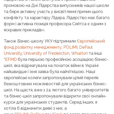
промовою на Дні Лідерства випускників нашої школи
та бере активну участь у висвітленні причин цього
конфлікту та характеру Лідера. Лідерство має багато
форм і активна позиція професора Сейтса є одним з
яскравих прикладів».
Також Бізнес-школу УКУ підтримали
Європейський
фонд розвитку менеджменту
,
POLIMI
,
DePaul
University
,
University of Fredericton
,
Wharton
та інші.
“
EFMD
була першою професійною асоціацією бізнес-
шкіл, яка відреагувала на початок війни в Україні
найшвидше і їхня заява була найчіткішою. Наші
європейські колеги запропонували цілий перелік
безкоштовних можливостей для українських бізнес-
шкіл. На щастя, вже з 24 лютого багато університетів
та бізнес-шкіл запропонували відкрити свої онлайн-
курси для українських студентів. Серед інших, я
хотіла б відзначити деякі з них, а