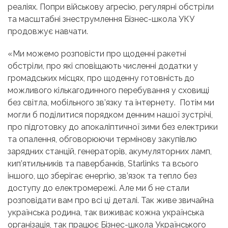
реаліях. Попри військову агресію, регулярні обстріли
та масштабні знеструмлення Бізнес-школа УКУ
продовжує навчати.
«Ми можемо розповісти про щоденні ракетні
обстріли, про які сповіщають численні додатки у
громадських місцях, про щоденну готовність до
можливого кількагодинного перебування у сховищі
без світла, мобільного зв’язку та інтернету. Потім ми
могли б поділитися порядком денним нашої зустрічі,
про підготовку до апокаліптичної зими без електрики
та опалення, обговорюючи термінову закупівлю
зарядних станцій, генераторів, акумуляторних ламп,
кип’ятильників та павербанків, Starlinks та всього
іншого, що зберігає енергію, зв’язок та тепло без
доступу до електромережі. Але ми б не стали
розповідати вам про всі ці деталі. Так живе звичайна
українська родина, так виживає кожна українська
організація, так працює Бізнес-школа Українського