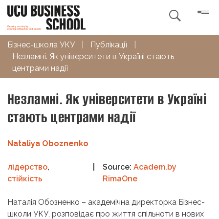

Бізнес-школа УКУ
|
Публікації
|
Незламні. Як університети в Україні стають
центрами надії
Незламні. Як університети в Україні
стають центрами надії
Nataliya Oboznenko
лідерство
,
|
Source:
Academ.by
стійкість
RimaOne
Наталія Обозненко – академічна директорка Бізнес-
школи УКУ, розповідає про життя спільноти в нових