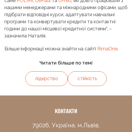
саме
POLIMI
,
DePaul
та
UFred
, які довго працювали з
нашими менеджерами та міжнародними офісами, щоб
підібрати відповідні курси, адаптувати навчальні
програми та конвертувати кредити та контактні
години до нашої місцевої кредитної системи”, –
зазначила Наталія.
Більше інформації можна знайти на сайті
RimaOne
.
Читати більше по темі
лідерство
стійкість
КОНТАКТИ
79026, Україна, м.Львів,