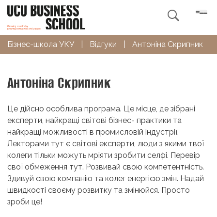

Бізнес-школа УКУ
|
Відгуки
|
Антоніна Скрипник
Антоніна Скрипник
Це дійсно особлива програма. Це місце, де зібрані
експерти, найкращі світові бізнес- практики та
найкращі можливості в промисловій індустрії.
Лекторами тут є світові експерти, люди з якими твої
колеги тільки можуть мріяти зробити селфі. Перевір
свої обмеження тут. Розвивай свою компетентність.
Здивуй свою компанію та колег енергією змін. Надай
швидкості своєму розвитку та змінюйся. Просто
зроби це!