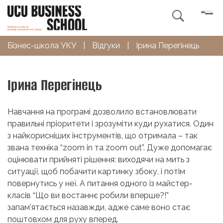

Бізнес-школа УКУ
|
Відгуки
|
Ірина Перегінець
Ірина Перегінець
Навчання на програмі дозволило встановлювати
правильні пріоритети і зрозуміти куди рухатися. Один
з найкорисніших інструментів, що отримала – так
звана техніка “zoom in та zoom out”. Дуже допомагає
оцінювати прийняті рішення: виходячи на мить з
ситуації, щоб побачити картинку збоку, і потім
повернутись у неї. А питання одного із майстер-
класів “Що ви востаннє робили вперше?!”
запам’ятається назавжди, адже саме воно стає
поштовхом для руху вперед.