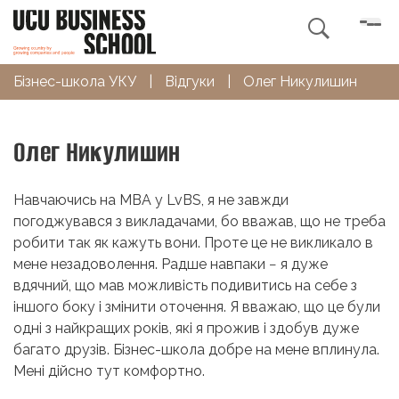

Бізнес-школа УКУ
|
Відгуки
|
Олег Никулишин
Олег Никулишин
Навчаючись на MBA у LvBS, я не завжди
погоджувався з викладачами, бо вважав, що не треба
робити так як кажуть вони. Проте це не викликало в
мене незадоволення. Радше навпаки − я дуже
вдячний, що мав можливість подивитись на себе з
іншого боку і змінити оточення. Я вважаю, що це були
одні з найкращих років, які я прожив і здобув дуже
багато друзів. Бізнес-школа добре на мене вплинула.
Мені дійсно тут комфортно.