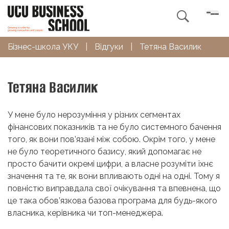

Бізнес-школа УКУ
|
Відгуки
|
Тетяна Василик
Тетяна Василик
У мене було нерозуміння у різних сегментах
фінансових показників та не було системного бачення
того, як вони пов’язані між собою. Окрім того, у мене
не було теоретичного базису, який допомагає не
просто бачити окремі цифри, а власне розуміти їхнє
значення та те, як вони впливають одні на одні. Тому я
повністю виправдала свої очікування та впевнена, що
це така обов’язкова базова програма для будь-якого
власника, керівника чи топ-менеджера.