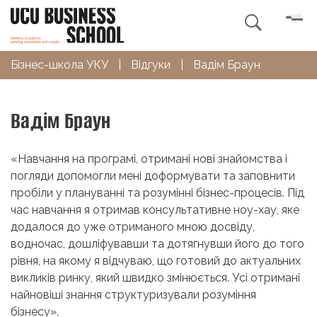

Бізнес-школа УКУ
|
Відгуки
|
Вадім Браун
Вадім Браун
«Навчання на програмі, отримані нові знайомства і
погляди допомогли мені доформувати та заповнити
пробіли у плануванні та розумінні бізнес-процесів. Під
час навчання я отримав консультативне ноу-хау, яке
додалося до уже отриманого мною досвіду,
водночас, дошліфувавши та дотягнувши його до того
рівня, на якому я відчуваю, що готовий до актуальних
викликів ринку, який швидко змінюється. Усі отримані
найновіші знання структуризували розуміння
бізнесу».