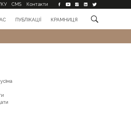
УКУ
CMS
Контакти

АС
ПУБЛІКАЦІЇ
КРАМНИЦЯ
 усіма
ти
дати