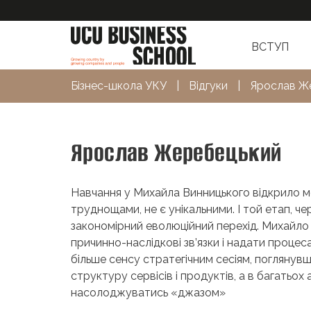
ВСТУП
Бізнес-школа УКУ
|
Відгуки
|
Ярослав Ж
Ярослав Жеребецький
Навчання у Михайла Винницького відкрило мен
труднощами, не є унікальними. І той етап, че
закономірний еволюційний перехід. Михайло 
причинно-наслідкові зв’язки і надати процес
більше сенсу стратегічним сесіям, поглянувш
структуру сервісів і продуктів, а в багатьох
насолоджуватись «джазом»