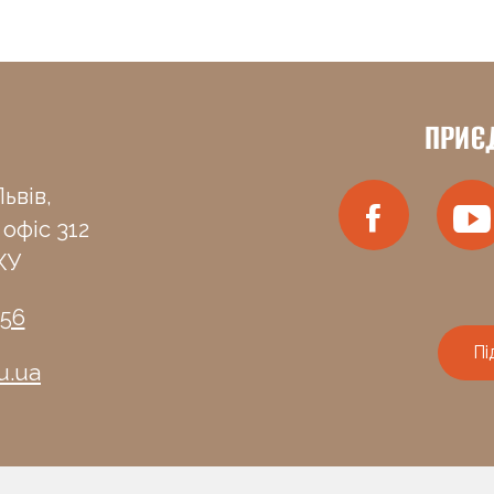
ПРИЄ
ьвів,
 офіс 312
КУ
-56
Пі
u.ua