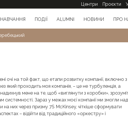
Центри
Проєкти
НАВЧАННЯ
ПОДІЇ
ALUMNI
НОВИНИ
ПРО Н
еребецький
і очі на той факт, що етапи розвитку компанії, включно з
рез який проходить моя компанія, – це не турбуленція, а
надихнув мене на те, щоб «виглянути з коробки», зрозумі
ам системності. Зараз у межах моєї компанії ми змогли на
и на них через призму 7S McKinsey, чіткіше сформувати
 аспектах – відійти від традиційного «оркестру» і