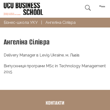

Бізнес-школа УКУ
|
Ангеліна Сілівра
Ангеліна Сілівра
Delivery Manager в Levi9 Ukraine, м. Львів
Випускниця програми MSc in Technology Management
2015
КОНТАКТИ