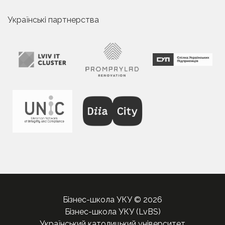
Українські партнерства
Бізнес-школа УКУ © 2026
Бізнес-школа УКУ (LvBS)
Український католицький університет