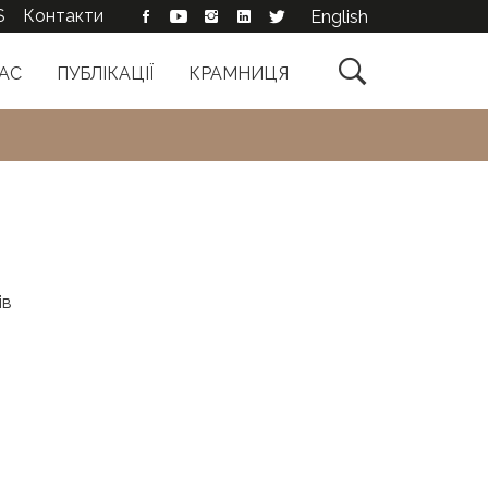
S
Контакти
English

АС
ПУБЛІКАЦІЇ
КРАМНИЦЯ
ів