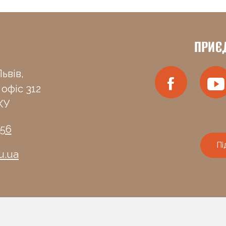
ПРИЄ
ьвів,
 офіс 312
КУ
-56
Пі
u.ua