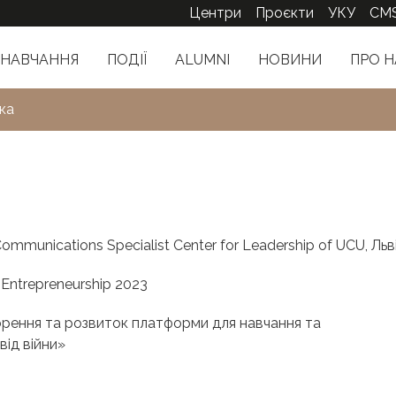
Центри
Проєкти
УКУ
CM
НАВЧАННЯ
ПОДІЇ
ALUMNI
НОВИНИ
ПРО Н
ка
mmunications Specialist Center for Leadership of UCU, Льв
Entrepreneurship 2023
орення та розвиток платформи для навчання та
ід війни»