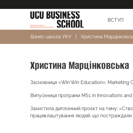
ВСТУП
Бізнес-школа УКУ
|
Христина Марцінковсь
Христина Марцінковська
Засновниця «Win Win Education», Marketing Co
Випускниця програми MSc in Innovations and 
Захистила дипломний проєкт на тему: «Ств
працевлаштування людей, що постраждали в