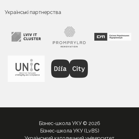
Українські партнерства
Бізнес-школа УКУ © 2026
Бізнес-школа УКУ (LvBS)
Український католицький університет