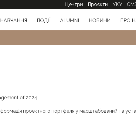
Центри
Проєкти
УКУ
CM
НАВЧАННЯ
ПОДІЇ
ALUMNI
НОВИНИ
ПРО Н
agement of 2024
сформація проектного портфеля у масштабований та уст