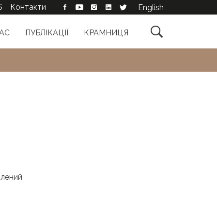
S
Контакти
English

АС
ПУБЛІКАЦІЇ
КРАМНИЦЯ
алений