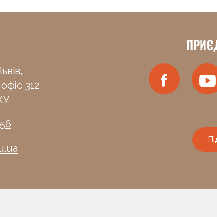
ПРИЄ
ьвів,
 офіс 312
КУ
-56
Пі
u.ua