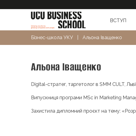
ВСТУП
Бізнес-школа УКУ
|
Альона Іващенко
Альона Іващенко
Digital-стратег, таргетолог в SMM CULT, Льв
Випускниця програми MSc in Marketing Man
Захистила дипломний проєкт на тему: «Розр