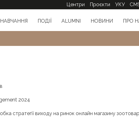
Центри
Проєкти
УКУ
CM
НАВЧАННЯ
ПОДІЇ
ALUMNI
НОВИНИ
ПРО Н
ів
agement 2024
обка стратегії виходу на ринок онлайн магазину зоотовар