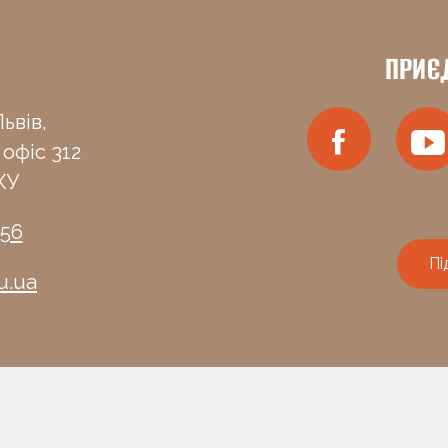
ПРИЄ
ьвів,
 офіс 312
КУ
-56
Пі
u.ua