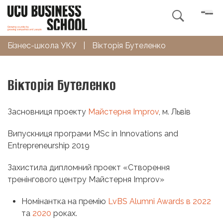

Бізнес-школа УКУ
|
Вікторія Бутеленко
Вікторія Бутеленко
Засновниця проекту
Майстерня Improv
, м. Львів
Випускниця програми MSc in Innovations and
Entrepreneurship 2019
Захистила дипломний проект «Створення
тренінгового центру Майстерня Improv»
Номінантка на премію
LvBS Alumni Awards в 2022
та
2020
роках.