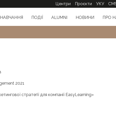
Центри
Проєкти
УКУ
CM
НАВЧАННЯ
ПОДІЇ
ALUMNI
НОВИНИ
ПРО Н
в
agement 2021
ингової стратегії для компанії EasyLearning»