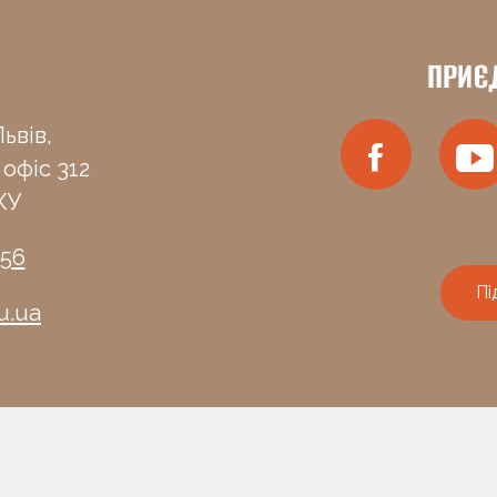
ПРИЄ
ьвів,
 офіс 312
КУ
-56
Пі
u.ua