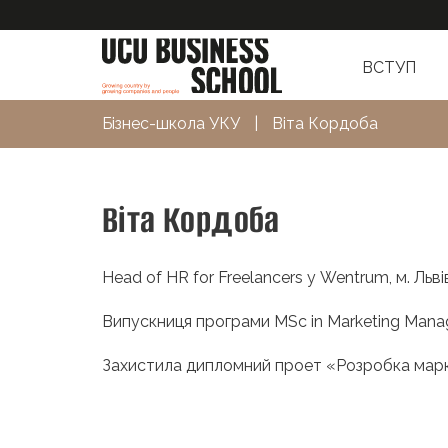
ВСТУП
Бізнес-школа УКУ
|
Віта Кордоба
Віта Кордоба
Head of HR for Freelancers у Wentrum, м. Льві
Випускниця програми MSc in Marketing Man
Захистила дипломний проет «Розробка маркет