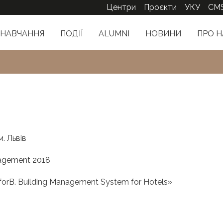
Центри
Проєкти
УКУ
CM
НАВЧАННЯ
ПОДІЇ
ALUMNI
НОВИНИ
ПРО Н
м. Львів
agement 2018
orB. Building Management System for Hotels»