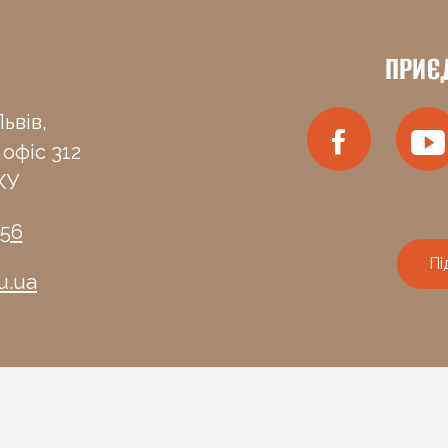
ПРИЄ
ьвів,
 офіс 312
КУ
-56
Пі
u.ua