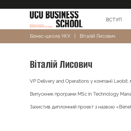
ВСТУП
Бізнес-школа УКУ
|
Віталій Лисович
Віталій Лисович
VP Delivery and Operations у компанії Leobit, 
Випускник програми MSc in Technology Man
Захистив дипломний проект з назвою
«
Benef