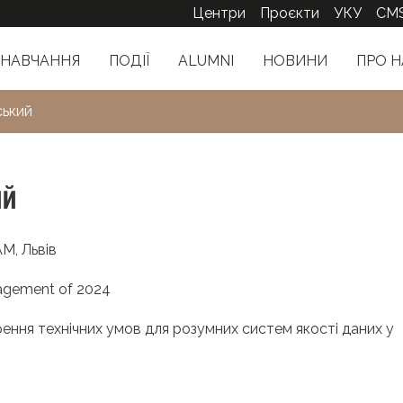
Центри
Проєкти
УКУ
CM
НАВЧАННЯ
ПОДІЇ
ALUMNI
НОВИНИ
ПРО Н
ький
ий
AM, Львів
agement of 2024
ення технічних умов для розумних систем якості даних у