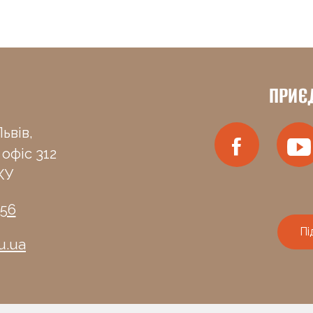
ПРИЄ
ьвів,
 офіс 312
КУ
-56
Пі
u.ua