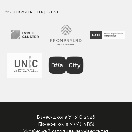
Українські партнерства
Бізнес-школа УКУ © 2026
Бізнес-школа УКУ (LvBS)
Український католицький університет