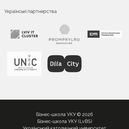
Українські партнерства
Бізнес-школа УКУ © 2026
Бізнес-школа УКУ (LvBS)
Український католицький університет