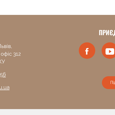
ПРИЄ
ьвів,
 офіс 312
КУ
-56
Пі
u.ua