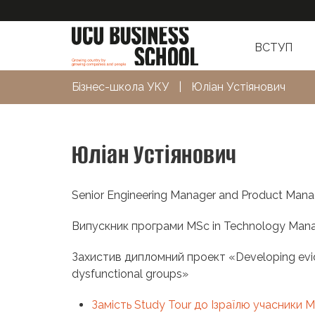
ВСТУП
Бізнес-школа УКУ
|
Юліан Устіянович
Юліан Устіянович
Senior Engineering Manager and Product Mana
Випускник програми MSc in Technology Man
Захистив дипломний проект «Developing evide
dysfunctional groups»
Замість Study Tour до Ізраїлю учасники