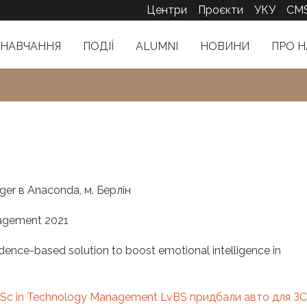
Центри
Проєкти
УКУ
CM
НАВЧАННЯ
ПОДІЇ
ALUMNI
НОВИНИ
ПРО Н
ger в Anaconda, м. Берлін
agement 2021
nce-based solution to boost emotional intelligence in
 MSc in Technology Management LvBS придбали авто для З