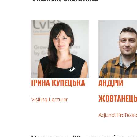
ІРИНА КУПЕЦЬКА
АНДРІЙ
КИЙ
ЖОВТАНЕЦ
Visiting Lecturer
ssor
Adjunct Professo