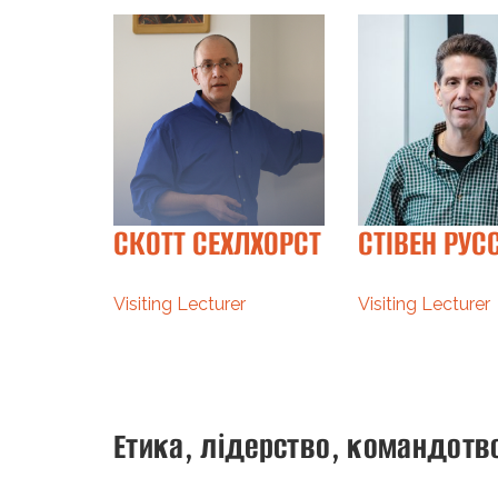
О
СКОТТ СЕХЛХОРСТ
СТІВЕН РУC
ИН
Visiting Lecturer
Visiting Lecturer
r
Етика, лідерство, командотв