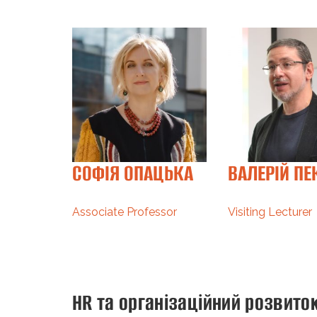
РА
СОФІЯ ОПАЦЬКА
ВАЛЕРІЙ ПЕ
А
Associate Professor
Visiting Lecturer
ssor
HR та організаційний розвито