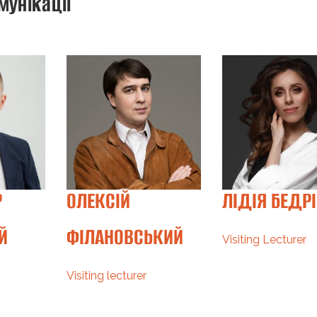
мунікації
Р
ОЛЕКСІЙ
ЛІДІЯ БЕДР
Й
ФІЛАНОВСЬКИЙ
Visiting Lecturer
Visiting lecturer