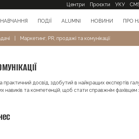
Центри
Проєкти
УКУ
CM
НАВЧАННЯ
ПОДІЇ
ALUMNI
НОВИНИ
ПРО Н
адачі
|
Маркетинг, PR, продажі та комунікації
ОМУНІКАЦІЇ
 практичний досвід, здобутий в найкращих експертів галу
их навиків та компетенцій, щоб стати справжнім фахівцем 
нес