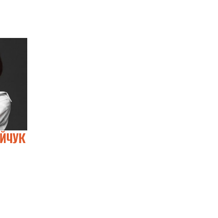
ІЙЧУК
ІГОР ДІДОК
ВОЛОДИМИР
МЕЛЬНИК
Visiting Lecturer
Associate Professo