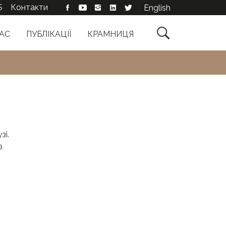
S
Контакти
English

АС
ПУБЛІКАЦІЇ
КРАМНИЦЯ
зі.
з