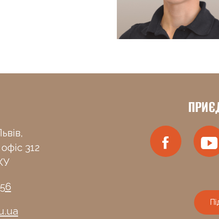
ПРИЄ
ьвів,
 офіс 312
КУ
-56
Пі
u.ua