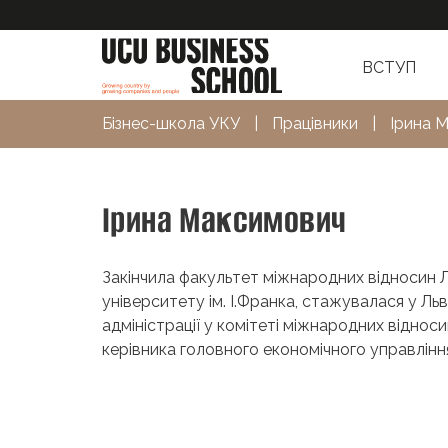
ВСТУП
Бізнес-школа УКУ
|
Працівники
|
Ірина 
Ірина Максимович
Закінчила факультет міжнародних відносин Л
університету ім. І.Франка, стажувалася у Ль
адміністрації у комітеті міжнародних відноси
керівника головного економічного управлінн