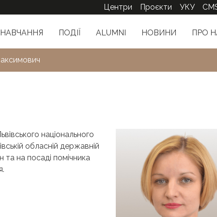
Центри
Проєкти
УКУ
CM
НАВЧАННЯ
ПОДІЇ
ALUMNI
НОВИНИ
ПРО Н
Максимович
ьвівського національного
вівській обласній державній
н та на посаді помічника
я.