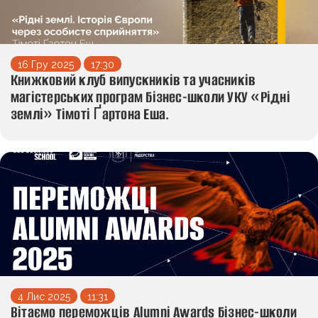
16 Гру 2025
17:30
Книжковий клуб випускників та учасників
магістерських програм Бізнес-школи УКУ «Рідні
землі» Тімоті Ґартона Еша.
4 Лис 2025
11:31
Вітаємо переможців Alumni Awards Бізнес-школи