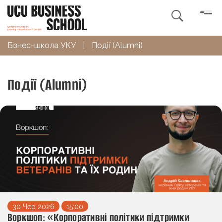

Бізнес-школа УКУ
|
Події (Alumni)
Події (Alumni)
30 Чер 2026
15:00
Воркшоп: «Корпоративні політики підтримки