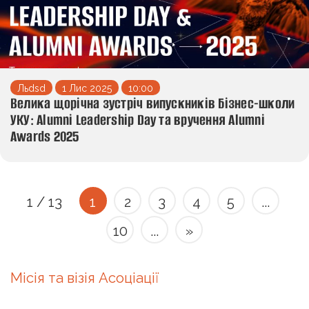
Льdsd
1 Лис 2025
10:00
Велика щорічна зустріч випускників Бізнес-школи
УКУ: Alumni Leadership Day та вручення Alumni
Awards 2025
1 / 13
1
2
3
4
5
...
10
...
»
Місія та візія Асоціації