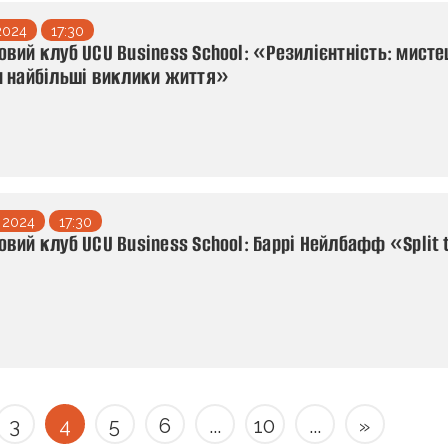
2024
17:30
вий клуб UCU Business School: «Резилієнтність: мист
 найбільші виклики життя»
 2024
17:30
вий клуб UCU Business School: Баррі Нейлбафф «Split 
3
4
5
6
...
10
...
»