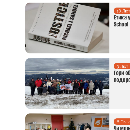
18 Лют
Етика 
School
3 Лют 
Гори о
подоро
8 Січ 
Чи мож