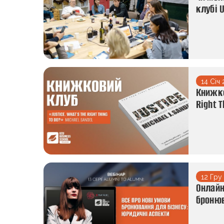
клубі 
14 Січ
Книжко
Right 
12 Гру
Онлайн 
бронюв