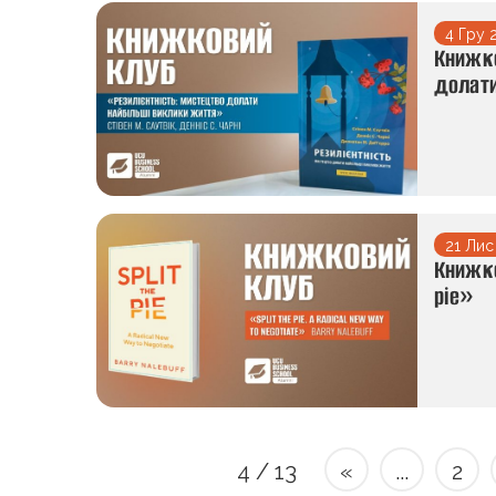
4 Гру 
Книжко
долати
21 Лис
Книжко
pie»
4 / 13
«
...
2