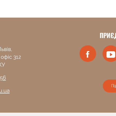
ПРИЄ
ьвів,
 офіс 312
КУ
-56
Пі
u.ua