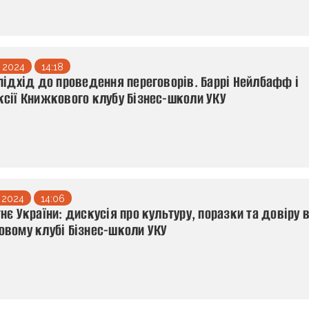
 2024
14:18
підхід до проведення переговорів. Баррі Нейлбафф і
сії Книжкового клубу Бізнес-школи УКУ
 2024
14:06
нє України: дискусія про культуру, поразки та довіру 
вому клубі Бізнес-школи УКУ