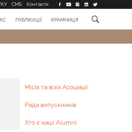
УКУ
CMS
Контакти

АС
ПУБЛІКАЦІЇ
КРАМНИЦЯ
Місія та візія Асоціації
Рада випускників
Хто є наші Alumni