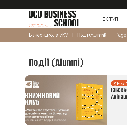
ВСТУП
Бізнес-школа УКУ
|
Події (Alumni)
|
Page
Події (Alumni)
5 Бер 
Книжко
Авінаш