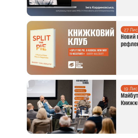
27 Лис
Новий 
рефлек
19 Лис
Майбут
Книжко