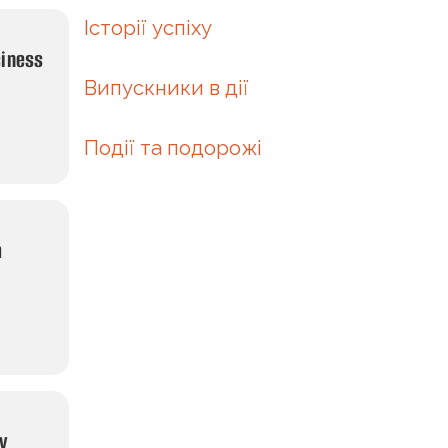
Історії успіху
siness
Випускники в дії
Події та подорожі
а
у