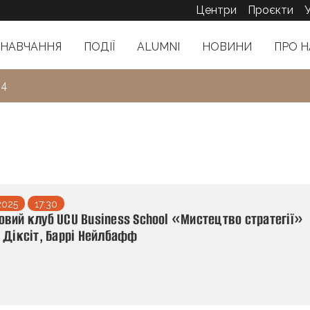
Центри
Проєкти
НАВЧАННЯ
ПОДІЇ
ALUMNI
НОВИНИ
ПРО Н
 4
2025
17:30
вий клуб UCU Business School «Мистецтво стратегії»
 Діксіт, Баррі Нейлбафф