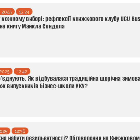
 2025
13:24
у кожному виборі: рефлексії книжкового клубу UCU Bu
 на книгу Майкла Сендела
2025
12:42
б’єднують. Як відбувалася традиційна щорічна зимов
ж випускників Бізнес-школи УКУ?
2025
12:36
на набути резильєнтності? Обговорення на Книжковом