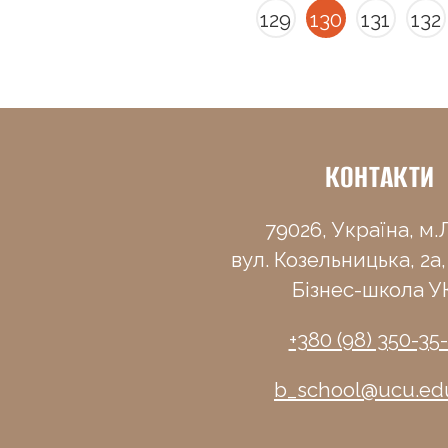
129
130
131
132
КОНТАКТИ
79026, Україна, м.Л
вул. Козельницька, 2а,
Бізнес-школа У
+380 (98) 350-35
b_school@ucu.ed