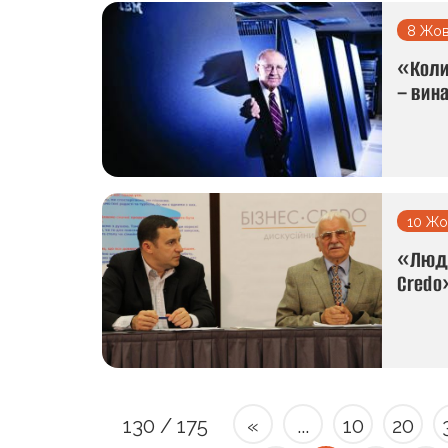
8 Жов
«Коли
– вин
10 Жо
«Люди
Credo
130 / 175
«
...
10
20