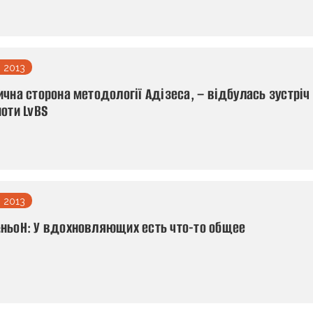
 2013
чна сторона методології Адізеса, – відбулась зустріч
оти LvBS
 2013
ньоН: У вдохновляющих есть что-то общее