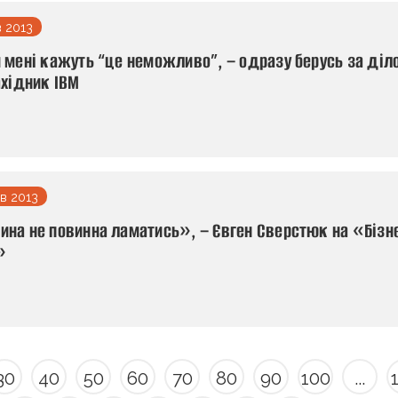
 2013
 мені кажуть “це неможливо”, – одразу берусь за діл
ахідник ІВМ
в 2013
на не повинна ламатись», – Євген Сверстюк на «Бізн
»
30
40
50
60
70
80
90
100
...