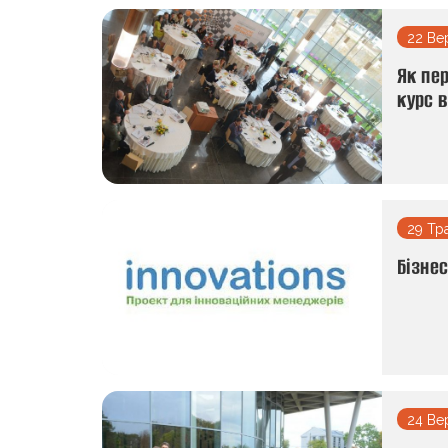
22 Ве
Як пер
курс 
29 Тр
Бізнес
24 Ве