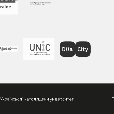
Український католицький університет
П