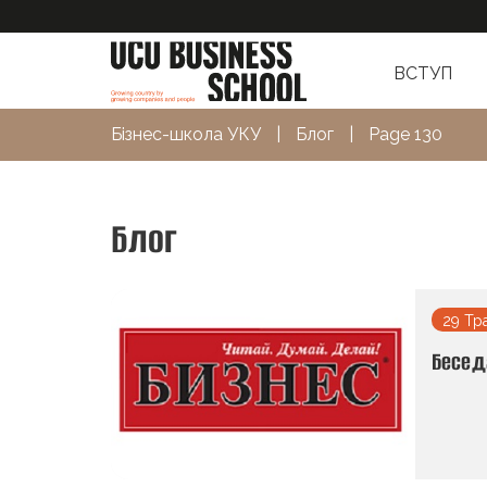
ВСТУП
Бізнес-школа УКУ
|
Блог
|
Page 130
Блог
29 Тр
Бесед