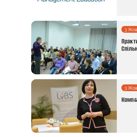
3 Жов
Практи
Спільн
3 Жов
Комп&