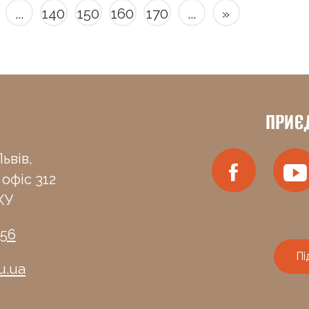
...
140
150
160
170
...
»
ПРИЄ
ьвів,
 офіс 312
КУ
-56
Пі
u.ua