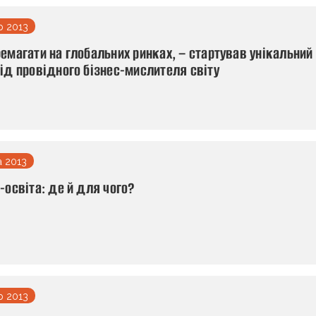
р 2013
емагати на глобальних ринках, – стартував унікальний
від провідного бізнес-мислителя світу
а 2013
-освіта: де й для чого?
р 2013