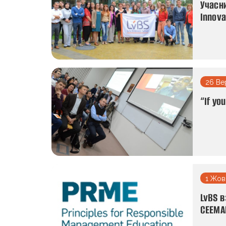
Учасни
Innova
26 Ве
“If yo
1 Жов
LvBS 
CEEMA