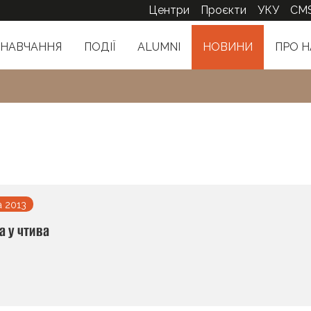
Центри
Проєкти
УКУ
CM
НАВЧАННЯ
ПОДІЇ
ALUMNI
НОВИНИ
ПРО Н
а 2013
а у чтива