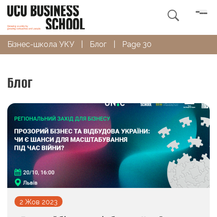

Бізнес-школа УКУ
|
Блог
|
Page 30
Блог
2 Жов 2023