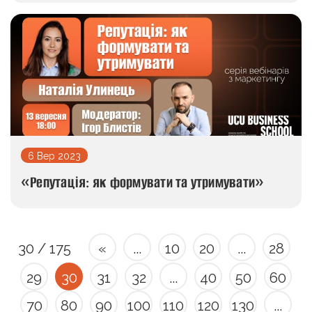
6 Вер 2023
«Репутація: як формувати та утримувати»
30 / 175
«
...
10
20
...
28
29
30
31
32
...
40
50
60
70
80
90
100
110
120
130
...