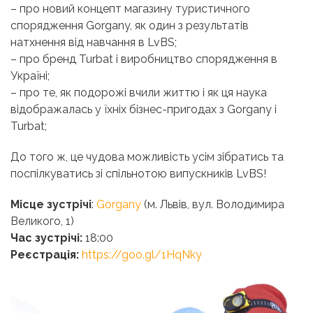
– про новий концепт магазину туристичного
спорядження Gorgany, як один з результатів
натхнення від навчання в LvBS;
– про бренд Turbat і виробництво спорядження в
Україні;
– про те, як подорожі вчили життю і як ця наука
відображалась у їхніх бізнес-пригодах з Gorgany i
Turbat;
До того ж, це чудова можливість усім зібратись та
поспілкуватись зі спільнотою випускників LvBS!
Місце зустрічі
:
Gorgany
(м. Львів, вул. Володимира
Великого, 1)
Час зустрічі:
18:00
Реєстрація:
https://goo.gl/1HqNky