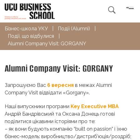

Бізнес-школа УКУ
|
Події (Alumni)
|
Події, що відбулися
|
Alumni Company Visit: GORGANY
Alumni Company Visit: GORGANY
Зап
рошу
ємо Вас
6 вересня
в межах Alumni
Company Visit відвідати «Gorgany».
Наші випускники програми
Key Executive MBA
Андрій
Бандрівський та Оксана Донець готові
поділитися цікавими історіями про те:
– як вони будують компанію “built on passion” і їхню
бізнес-модель: виробництво/дистриб’юція/
роздріб;