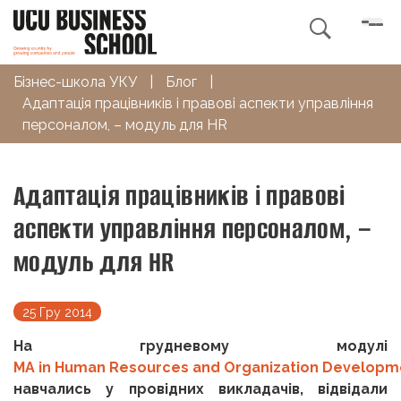

Бізнес-школа УКУ
|
Блог
|
Адаптація працівників і правові аспекти управління
персоналом, – модуль для HR
Адаптація працівників і правові
аспекти управління персоналом, –
модуль для HR
25 Гру 2014
На грудневому модулі
MA
in
Human
Resources
and
Organization
Developm
навчались у провідних викладачів, відвідали