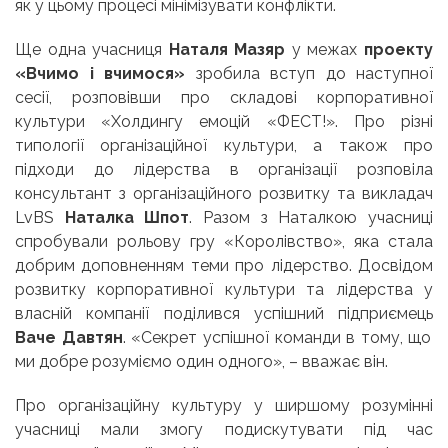
як у цьому процесі мінімізувати конфлікти.
Ще одна учасниця
Наталя Мазяр
у межах
проекту
«Вчимо і вчимося»
зробила вступ до наступної
сесії, розповівши про складові корпоративної
культури «Холдингу емоцій «ФЕСТ!». Про різні
типології організаційної культури, а також про
підходи до лідерства в організації розповіла
консультант з організаційного розвитку та викладач
LvBS
Наталка Шпот
. Разом з Наталкою учасниці
спробували рольову гру «Королівство», яка стала
добрим доповненням теми про лідерство. Досвідом
розвитку корпоративної культури та лідерства у
власній компанії поділився успішний підприємець
Ваче Давтян
.
«Секрет успішної команди в тому, що
ми добре розуміємо один одного»,
– вважає він.
Про організаційну культуру у ширшому розумінні
учасниці мали змогу подискутувати під час