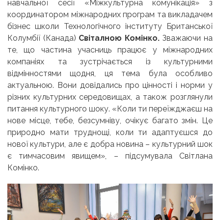
навчальної сесії «Міжкультурна комунікація» з
координатором міжнародних програм та викладачем
бізнес школи Технологічного інституту Британської
Колумбії (Канада)
Світалною Комінко.
Зважаючи на
те, що частина учасниць працює у міжнародних
компаніях та зустрічається із культурними
відмінностями щодня, ця тема була особливо
актуальною. Вони довідались про цінності і норми у
різних культурних середовищах, а також розглянули
питання культурного шоку.
«Коли ти переїжджаєш на
нове місце, тебе, безсумніву, очікує багато змін. Це
природно мати труднощі, коли ти адаптуєшся до
нової культури, але є добра новина – культурний шок
є тимчасовим явищем»,
– підсумувала Світлана
Комінко.