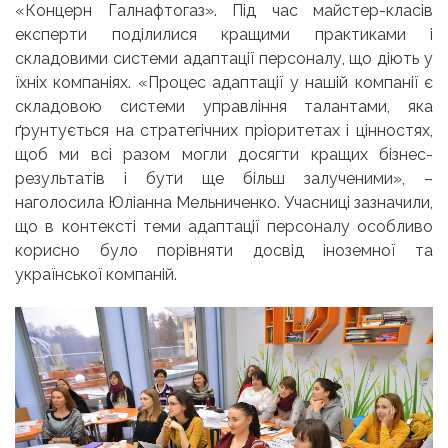
«Концерн Галнафтогаз». Під час майстер-класів
експерти поділилися кращими практиками і
складовими системи адаптації персоналу, що діють у
їхніх компаніях.
«Процес адаптації у нашій компанії є
складовою системи управління талантами, яка
ґрунтується на стратегічних пріоритетах і цінностях,
щоб ми всі разом могли досягти кращих бізнес-
результатів і бути ще більш залученими»,
–
наголосила Юліанна Мельниченко. Учасниці зазначили,
що в контексті теми адаптації персоналу особливо
корисно було порівняти досвід іноземної та
української компаній.