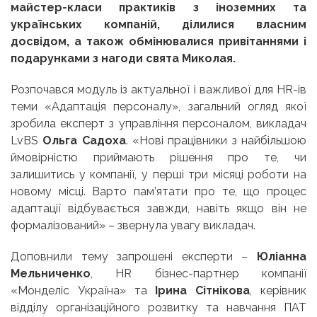
майстер-класи практиків з іноземних та
українських компаній, ділилися власним
досвідом, а також обмінювалися привітаннями і
подарунками з нагоди свята Миколая.
Розпочався модуль із актуальної і важливої для HR-ів
теми «Адаптація персоналу», загальний огляд якої
зробила експерт з управління персоналом, викладач
LvBS
Ольга Садоха
.
«Нові працівники з найбільшою
ймовірністю приймають рішення про те, чи
залишитись у компанії, у перші три місяці роботи на
новому місці. Варто пам’ятати про те, що процес
адаптації відбувається завжди, навіть якщо він не
формалізований»
– звернула увагу викладач.
Доповнили тему запрошені експерти –
Юліанна
Мельниченко
, HR бізнес-партнер компанії
«Монделіс Україна» та
Ірина Сітнікова
, керівник
відділу організаційного розвитку та навчання ПАТ