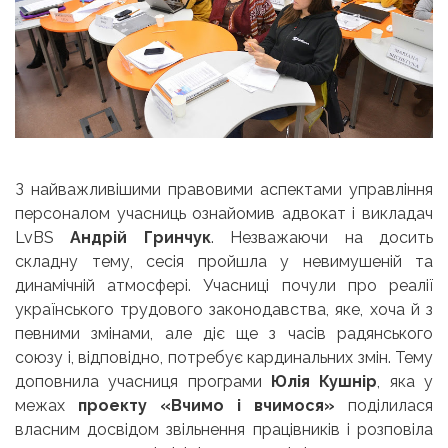
З найважливішими правовими аспектами управління
персоналом учасниць ознайомив адвокат і викладач
LvBS
Андрій Гринчук
. Незважаючи на досить
складну тему, сесія пройшла у невимушеній та
динамічній атмосфері. Учасниці почули про реалії
українського трудового законодавства, яке, хоча й з
певними змінами, але діє ще з часів радянського
союзу і, відповідно, потребує кардинальних змін. Тему
доповнила учасниця програми
Юлія Кушнір
, яка у
межах
проекту «Вчимо і вчимося»
поділилася
власним досвідом звільнення працівників і розповіла