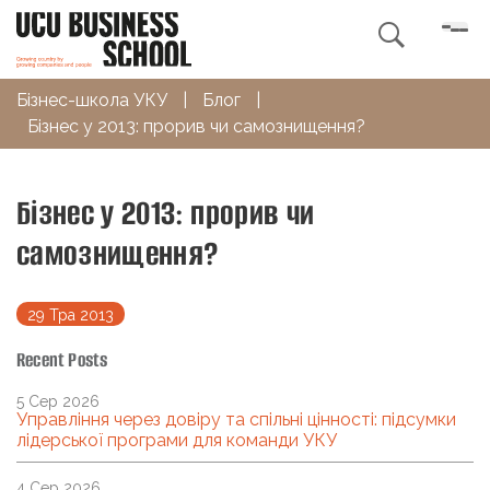

Бізнес-школа УКУ
|
Блог
|
Бізнес у 2013: прорив чи самознищення?
Бізнес у 2013: прорив чи
самознищення?
29 Тра 2013
Recent Posts
5 Сер 2026
Управління через довіру та спільні цінності: підсумки
лідерської програми для команди УКУ
4 Сер 2026