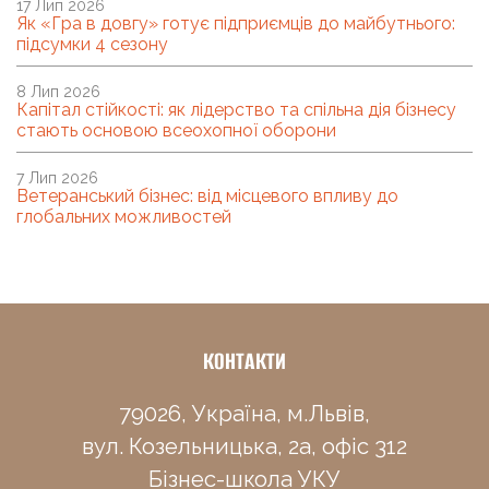
17 Лип 2026
Як «Гра в довгу» готує підприємців до майбутнього:
підсумки 4 сезону
8 Лип 2026
Капітал стійкості: як лідерство та спільна дія бізнесу
стають основою всеохопної оборони
7 Лип 2026
Ветеранський бізнес: від місцевого впливу до
глобальних можливостей
КОНТАКТИ
79026, Україна, м.Львів,
вул. Козельницька, 2а, офіс 312
Бізнес-школа УКУ