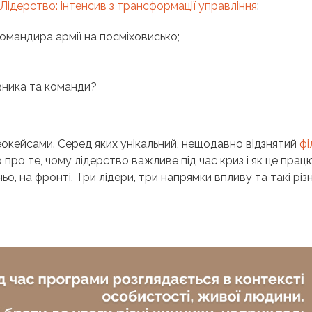
Лідерство: інтенсив з трансформації управління
:
омандира армії на посміховисько;
івника та команди?
еокейсами. Серед яких унікальний, нещодавно відзнятий
фі
 про те, чому лідерство важливе під час криз і як це прац
о, на фронті. Три лідери, три напрямки впливу та такі різн