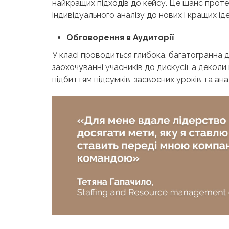
найкращих підходів до кейсу. Це шанс протес
індивідуального аналізу до нових і кращих іде
Обговорення в Аудиторії
У класі проводиться глибока, багатогранна д
заохочуванні учасників до дискусії, а деколи
підбиттям підсумків, засвоєних уроків та ана