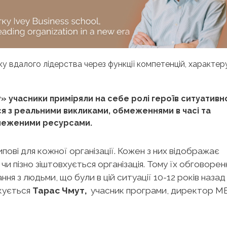
ку вдалого лідерства через функції компетенцій, характер
y» учасники приміряли на себе ролі героїв ситуативн
я з реальними викликами, обмеженнями в часі та
бмеженими ресурсами.
ипові для кожної організації. Кожен з них відображає
чи пізно зіштовхується організація. Тому їх обговорен
ння з людьми, що були в цій ситуації 10-12 років назад
укується
Тарас Чмут,
учасник програми, директор 