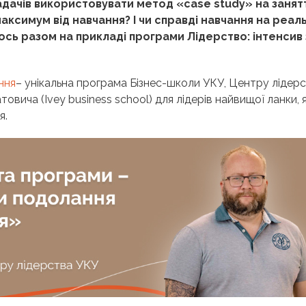
дачів використовувати метод «case study» на занятт
ксимум від навчання? І чи справді навчання на реал
ь разом на прикладі програми Лідерство: інтенсив 
ння
– унікальна програма Бізнес-школи УКУ, Центру лідер
атовича (Ivey business school) для лідерів найвищої ланки, 
я.