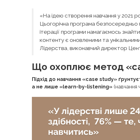
«На ідею створення навчання у 2021 роц
Цьогорічна програма безпосередньо пов’
ітерації програми намагаємось знайти
контенту є оновленими та унікальним
Лідерства, виконавчий директор Цент
Що охоплює метод «c
Підхід до навчання «сase study» ґрунтує
а не лише «
learn-by-listening»
(навчання 