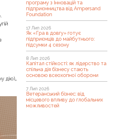
програму з Інновацій та
підприємництва від Ampersand
Foundation
.
угій
17 Лип 2026
Як «Гра в довгу» готує
підприємців до майбутнього:
з
підсумки 4 сезону
8 Лип 2026
Капітал стійкості: як лідерство та
спільна дія бізнесу стають
основою всеохопної оборони
ну дію)
,
7 Лип 2026
Ветеранський бізнес: від
місцевого впливу до глобальних
можливостей