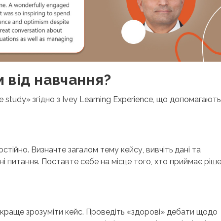
 від навчання?
e study» згідно з
Ivey Learning Experience, що допомагають
стійно. Визначте загалом тему кейсу, вивчіть дані та
чні питання. Поставте себе на місце того, хто приймає ріш
краще зрозуміти кейс. Проведіть «здорові» дебати щодо