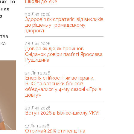
школи до УКУ
ях. То
ьних
30 Лип 2026
з
Здоров’я як стратегія: від викликів
до рішень у громадському
здоров’ї
ства
яка
28 Лип 2026
Довіра як дія: як пройшов
Сніданок довіри пам’яті Ярослава
Рущишина
24 Лип 2026
Енергія стійкості: як ветерани,
ВПО та власники бізнесів
об’єдналися у 4-му сезоні «Гри в
довгу»
20 Лип 2026
Вступ 2026 в Бізнес-школу УКУ!
17 Лип 2026
Отримай 25% стипендії на