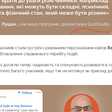
сників стали зустрічі з реальними персонажами кейсів
R
обговорення справжнього перебігу подій.
, які досягли тепер, надихають та спонукають розвивати в с
мітило багато учасників, ніщо так не мотивує як приклад д