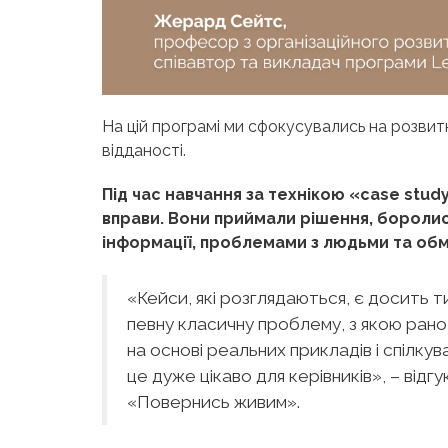
На цій програмі ми сфокусувались на розвит
відданості.
Під час навчання за технікою «case stud
вправи.
Вони приймали рішення, боролис
інформації, проблемами з людьми та о
«Кейси, які розглядаються, є досить т
певну класичну проблему, з якою рано 
на основі реальних прикладів і спілкува
це дуже цікаво для керівників», – відг
«Повернись живим».