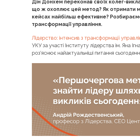
Дін Донхем переконав своїх колег-викла
що ж охоплює цей метод? Як отримати ма
кейсах найбільш ефективне? Розбираємос
трансформації управління.
Лідерство: інтенсив з трансформації управлі
УКУ за участі Інституту лідерства ім. Яна Ігн
роз’яснює найактуальніші питання сьогоденн