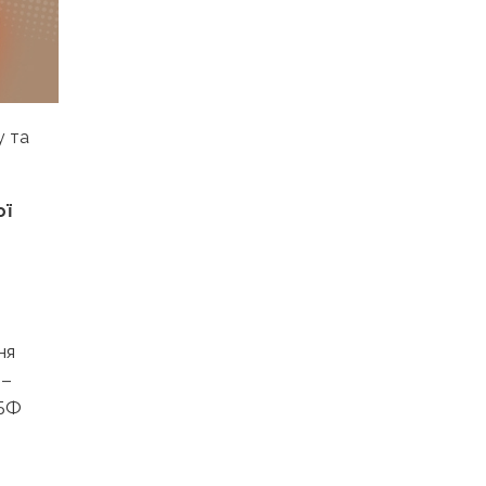
у та
ої
ня
 –
МБФ