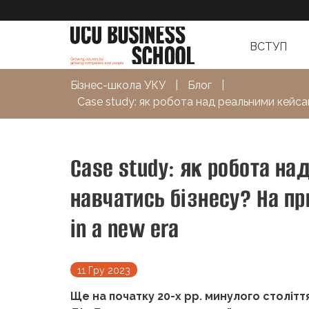
ВСТУП
Бізнес-школа УКУ
|
Блог
|
Case study: як робота над реальними кейса
Case study: як робота н
навчатись бізнесу? На пр
in a new era
11 Гру 2023
Ще на початку 20-х рр. минулого столітт