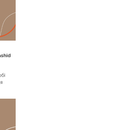
ashid
обі
ля