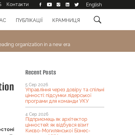
S
Контакти
English

АС
ПУБЛІКАЦІЇ
КРАМНИЦЯ
ding organization in a new era
Recent Posts
tion
5 Сер 2026
Управління через довіру та спільні
цінності: підсумки лідерської
програми для команди УКУ
4 Сер 2026
Підприємець як архітектор
цінностей: як відбувся візит
остоні
Києво-Могилянської Бізнес-