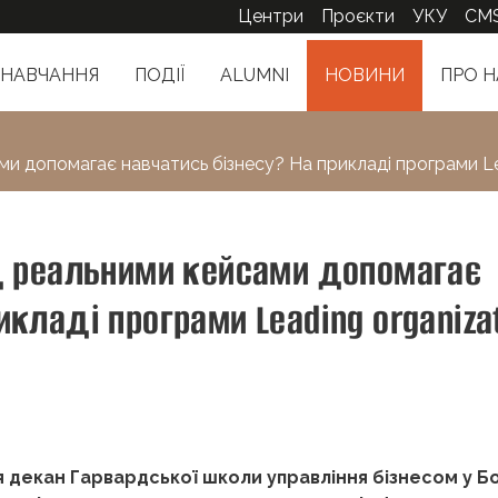
Центри
Проєкти
УКУ
CM
НАВЧАННЯ
ПОДІЇ
ALUMNI
НОВИНИ
ПРО Н
ми допомагає навчатись бізнесу? На прикладі програми Lea
ад реальними кейсами допомагає
икладі програми Leading organiza
я декан Гарвардської школи управління бізнесом у Б