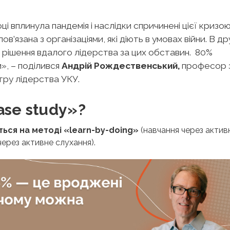
і вплинула пандемія і наслідки спричинені цієї кризою
язана з організаціями, які діють в умовах війни. В др
 рішення вдалого лідерства за цих обставин. 80%
и
», – поділився
Андрій Рождественський,
професор 
ру лідерства УКУ.
ase study»?
ться на методі «
learn-by-doing»
(навчання через актив
через активне слухання)
.