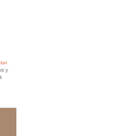
льм
ює у
і