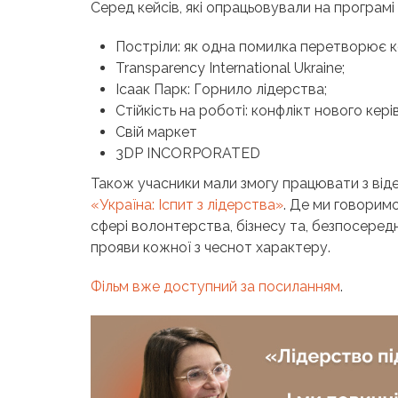
Серед кейсів, які опрацьовували на програмі
Постріли: як одна помилка перетворює к
Transparency International Ukraine;
Ісаак Парк: Горнило лідерства;
Стійкість на роботі: конфлікт нового кер
Свій маркет
3DP INCORPORATED
Також учасники мали змогу працювати з від
«Україна: Іспит з лідерства»
. Де ми говоримо
сфері волонтерства, бізнесу та, безпосереднь
прояви кожної з чеснот характеру.
Фільм вже доступний за посиланням
.