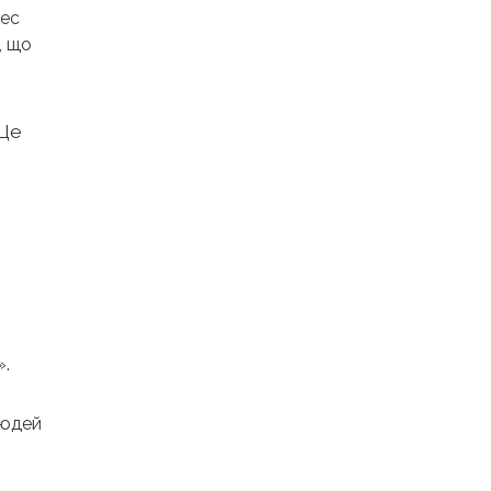
нес
, що
 Це
».
людей