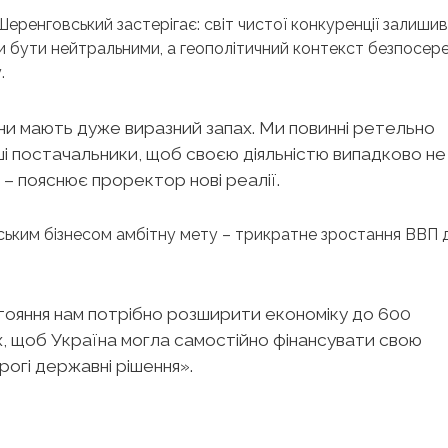
Шеренговський застерігає: світ чистої конкуренції залишив
и бути нейтральними, а геополітичний контекст безпосер
.
ни мають дуже виразний запах. Ми повинні ретельно
аші постачальники, щоб своєю діяльністю випадково не
 пояснює проректор нові реалії.
ьким бізнесом амбітну мету – трикратне зростання ВВП 
тояння нам потрібно розширити економіку до 600
х, щоб Україна могла самостійно фінансувати свою
рогі державні рішення».