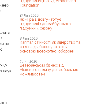
підприємництва від Ampersand
різних
Foundation
а
17 Лип 2026
Як «Гра в довгу» готує
підприємців до майбутнього:
підсумки 4 сезону
єднати
 з
8 Лип 2026
Капітал стійкості: як лідерство та
 лише
спільна дія бізнесу стають
го
основою всеохопної оборони
7 Лип 2026
 УКУ
Ветеранський бізнес: від
місцевого впливу до глобальних
их наук
можливостей
вого