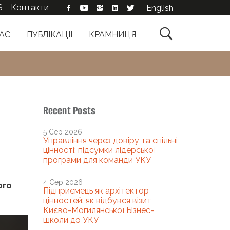
S
Контакти
English

АС
ПУБЛІКАЦІЇ
КРАМНИЦЯ
Recent Posts
5 Сер 2026
Управління через довіру та спільні
цінності: підсумки лідерської
програми для команди УКУ
4 Сер 2026
ого
Підприємець як архітектор
цінностей: як відбувся візит
Києво-Могилянської Бізнес-
школи до УКУ