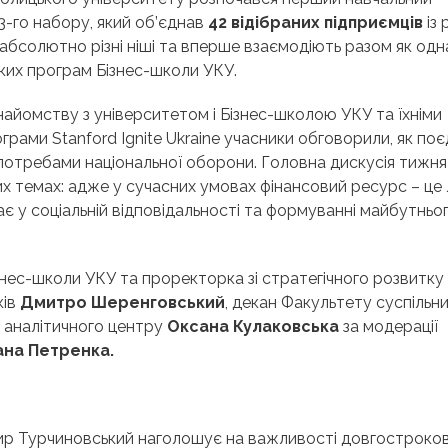
3-го набору, який об’єднав
42 відібраних підприємців
із 
абсолютно різні ніші та вперше взаємодіють разом як одн
ких програм Бізнес-школи УКУ.
айомству з університетом і Бізнес-школою УКУ та їхніми
грами Stanford Ignite Ukraine учасники обговорили, як по
потребами національної оборони. Головна дискусія тижня
 темах: адже у сучасних умовах фінансовий ресурс – це
ає у соціальній відповідальності та формуванні майбутньо
нес-школи УКУ та проректорка зі стратегічного розвитку
ків
Дмитро Шеренговський
, декан Факультету суспільн
 аналітичного центру
Оксана Кулаковська
за модерації
ана Петренка.
ир Турчиновський наголошує на важливості довгостроко