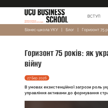
ВСТУП
Бізнес-школа УКУ
|
Блог
|
Горизонт 75 ро
Горизонт 75 років: як ук
війну
27 Бер 2026
В умовах екзистенційної загрози роль у
управління активами до формування стра