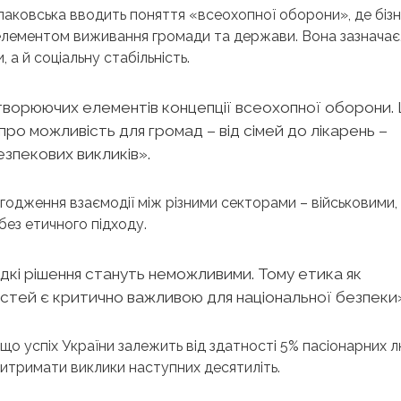
аковська вводить поняття «всеохопної оборони», де біз
елементом виживання громади та держави. Вона зазначає
а й соціальну стабільність.
утворюючих елементів концепції всеохопної оборони.
ро можливість для громад – від сімей до лікарень –
езпекових викликів».
агодження взаємодії між різними секторами – військовими,
ез етичного підходу.
идкі рішення стануть неможливими. Тому етика як
остей є критично важливою для національної безпеки
 що успіх України залежить від здатності 5% пасіонарних 
витримати виклики наступних десятиліть.