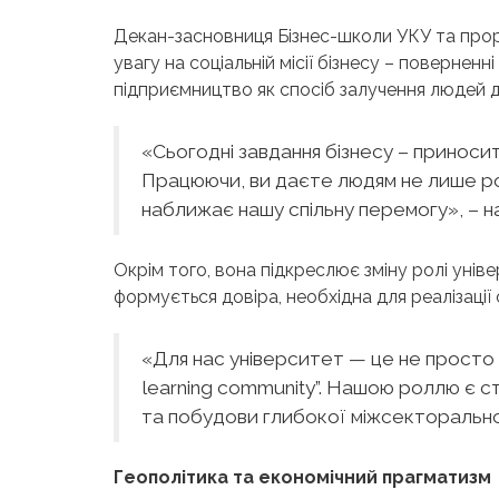
Декан-засновниця Бізнес-школи УКУ та прор
увагу на соціальній місії бізнесу – поверненн
підприємництво як спосіб залучення людей до
«Сьогодні завдання бізнесу – приноси
Працюючи, ви даєте людям не лише роб
наближає нашу спільну перемогу», – н
Окрім того, вона підкреслює зміну ролі унів
формується довіра, необхідна для реалізації 
«Для нас університет — це не просто а
learning community”. Нашою роллю є с
та побудови глибокої міжсекторальної
Геополітика та економічний прагматизм