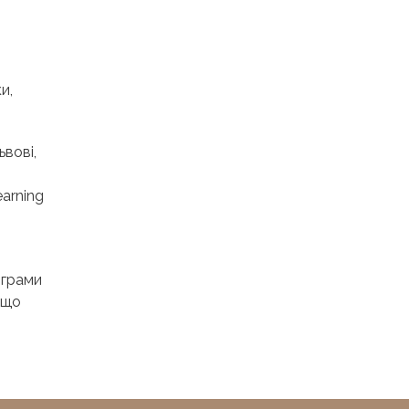
и,
ьвові,
earning
ограми
 що