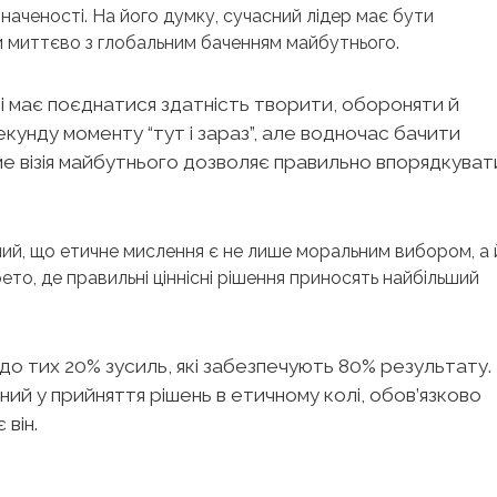
наченості. На його думку, сучасний лідер має бути
и миттєво з глобальним баченням майбутнього.
і має поєднатися здатність творити, обороняти й
кунду моменту “тут і зараз”, але водночас бачити
ме візія майбутнього дозволяє правильно впорядкуват
ий, що етичне мислення є не лише моральним вибором, а 
о, де правильні ціннісні рішення приносять найбільший
о тих 20% зусиль, які забезпечують 80% результату.
ний у прийняття рішень в етичному колі, обов’язково
 він.