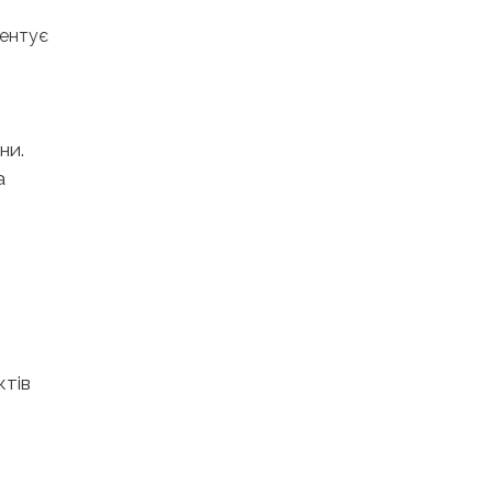
центує
ни.
а
ктів