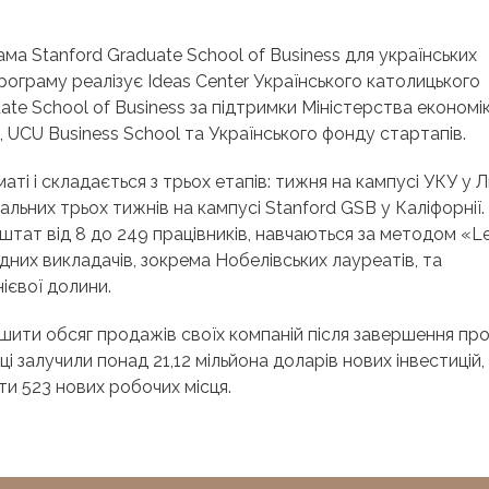
ма Stanford Graduate School of Business для українських
рограму реалізує Ideas Center Українського католицького
ate School of Business за підтримки Міністерства економік
, UCU Business School та Українського фонду стартапів.
ті і складається з трьох етапів: тижня на кампусі УКУ у Л
льних трьох тижнів на кампусі Stanford GSB у Каліфорнії.
 штат від 8 до 249 працівників, навчаються за методом «L
дних викладачів, зокрема Нобелівських лауреатів, та
ієвої долини.
шити обсяг продажів своїх компаній після завершення пр
мці залучили понад 21,12 мільйона доларів нових інвестицій,
и 523 нових робочих місця.