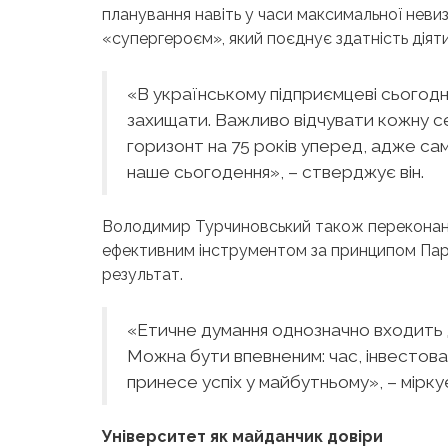
планування навіть у часи максимальної невиз
«супергероєм», який поєднує здатність діят
«В українському підприємцеві сьогодн
захищати. Важливо відчувати кожну се
горизонт на 75 років уперед, адже са
наше сьогодення», – стверджує він.
Володимир Турчиновський
також переконан
ефективним інструментом за принципом Парет
результат.
«Етичне думання однозначно входить д
Можна бути впевненим: час, інвестова
принесе успіх у майбутньому», – міркує
Університет як майданчик довіри