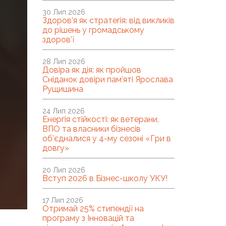
30 Лип 2026
Здоров’я як стратегія: від викликів
до рішень у громадському
здоров’ї
28 Лип 2026
Довіра як дія: як пройшов
Сніданок довіри пам’яті Ярослава
Рущишина
24 Лип 2026
Енергія стійкості: як ветерани,
ВПО та власники бізнесів
об’єдналися у 4-му сезоні «Гри в
довгу»
20 Лип 2026
Вступ 2026 в Бізнес-школу УКУ!
17 Лип 2026
Отримай 25% стипендії на
програму з Інновацій та