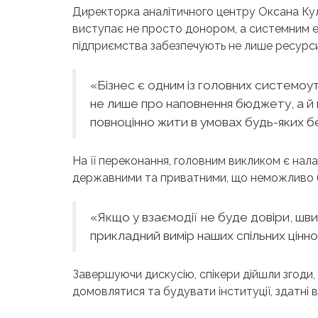
Директорка аналітичного центру Оксана Кул
виступає не просто донором, а системним 
підприємства забезпечують не лише ресурси, 
«Бізнес є одним із головних системо
не лише про наповнення бюджету, а й п
повноцінно жити в умовах будь-яких б
На її переконання, головним викликом є нал
державними та приватними, що неможливо б
«Якщо у взаємодії не буде довіри, шв
прикладний вимір наших спільних цінн
Завершуючи дискусію, спікери дійшли згоди,
домовлятися та будувати інституції, здатні 