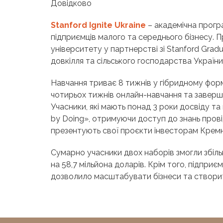
Довідково
Stanford Ignite Ukraine
–
академічна програ
підприємців малого та середнього бізнесу. П
університету у партнерстві зі Stanford Gradu
довкілля та сільського господарства України
Навчання триває 8 тижнів у гібридному форма
чотирьох тижнів онлайн-навчання та заверша
Учасники, які мають понад 3 роки досвіду та
by Doing», отримуючи доступ до знань прові
презентують свої проєкти інвесторам Кремн
Сумарно учасники двох наборів змогли збіль
на 58,7 мільйона доларів. Крім того, підприє
дозволило масштабувати бізнеси та створит