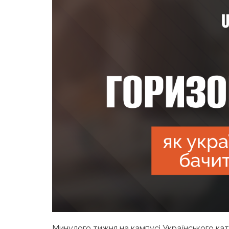
Минулого
тижня на кампусі Українського ка