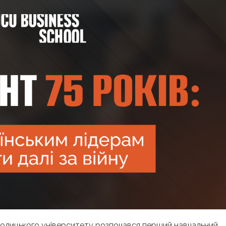
толицького університету розпочався перший навчальний