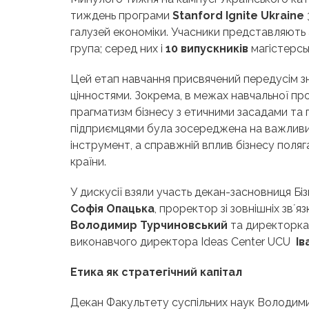
тиждень програми
Stanford Ignite Ukraine
галузей економіки. Учасники представляють 
група; серед них і
10 випускників
магістерсь
Цей етап навчання присвячений передусім зн
цінностями. Зокрема, в межах навчальної про
прагматизм бізнесу з етичними засадами та 
підприємцями була зосереджена на важливих
інструмент, а справжній вплив бізнесу поляг
країни.
У дискусії взяли участь
декан-засновниця Біз
Софія Опацька
, проректор зі зовнішніх звʼяз
Володимир Турчиновський
та директорка
виконавчого директора Ideas Center UCU
Ів
Етика як стратегічний капітал
Декан Факультету суспільних наук Володим