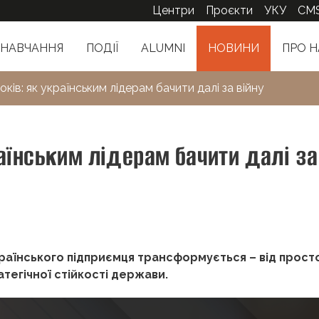
Центри
Проєкти
УКУ
CM
НАВЧАННЯ
ПОДІЇ
ALUMNI
НОВИНИ
ПРО Н
ків: як українським лідерам бачити далі за війну
раїнським лідерам бачити далі за
країнського підприємця трансформується – від прост
тегічної стійкості держави.