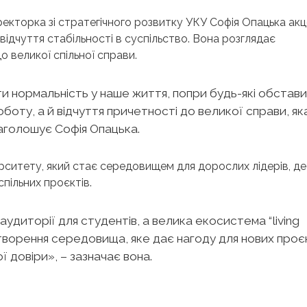
екторка зі стратегічного розвитку УКУ
Софія Опацька ак
і відчуття стабільності в суспільство. Вона розглядає
 великої спільної справи.
ти нормальність у наше життя, попри будь-які обстави
оту, а й відчуття причетності до великої справи, як
аголошує Софія Опацька.
ерситету, який стає середовищем для дорослих лідерів, де
спільних проєктів.
удиторії для студентів, а велика екосистема “living
творення середовища, яке дає нагоду для нових проє
 довіри», – зазначає вона.