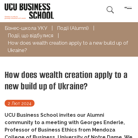

Бізнес-школа УКУ
|
Події (Alumni)
|
Події, що відбулися
|
How does wealth creation apply to a new build up of
Ukraine?
How does wealth creation apply to a
new build up of Ukraine?
2 Лют 2024
UCU Business School invites our Alumni
community to a meeting with Georges Enderle,
Professor of Business Ethics from Mendoza
College of Business, University of Notre Dame. We