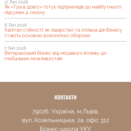
17 Лип 2026
Як «Гра в довгу» готує підприємців до майбутнього:
підсумки 4 сезону
8 Лип 2026
Капітал стійкості: як лідерство та спільна дія бізнесу
стають основою всеохопної оборони
7 Лип 2026
Ветеранський бізнес: від місцевого впливу до
глобальних можливостей
КОНТАКТИ
79026, Україна, м.Львів,
вул. Козельницька, 2а, офіс 312
Бізнес-школа УКУ