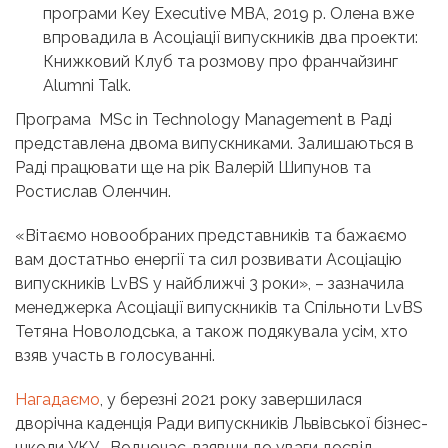
програми Key Executive MBA, 2019 р. Олена вже
впровадила в Асоціації випускників два проекти:
Книжковий Клуб та розмову про франчайзинг
Alumni Talk.
Програма MSc in Technology Management в Раді
представлена двома випускниками. Залишаються в
Раді працювати ще на рік Валерій Шипунов та
Ростислав Оленчин.
«Вітаємо новообраних представників та бажаємо
вам достатньо енергії та сил розвивати Асоціацію
випускників LvBS у найближчі 3 роки», – зазначила
менеджерка Асоціації випускників та Спільноти LvBS
Тетяна Новолодська, а також подякувала усім, хто
взяв участь в голосуванні.
Нагадаємо
, у березні 2021 року завершилася
дворічна каденція Ради випускників Львівської бізнес-
школи УКУ. Водночас, взявши до уваги досвід