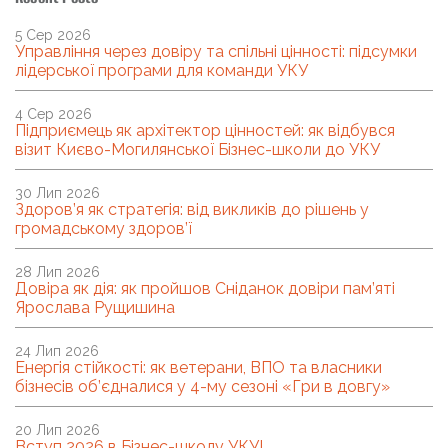
5 Сер 2026
Управління через довіру та спільні цінності: підсумки
лідерської програми для команди УКУ
4 Сер 2026
Підприємець як архітектор цінностей: як відбувся
візит Києво-Могилянської Бізнес-школи до УКУ
30 Лип 2026
Здоров’я як стратегія: від викликів до рішень у
громадському здоров’ї
28 Лип 2026
Довіра як дія: як пройшов Сніданок довіри пам’яті
Ярослава Рущишина
24 Лип 2026
Енергія стійкості: як ветерани, ВПО та власники
бізнесів об’єдналися у 4-му сезоні «Гри в довгу»
20 Лип 2026
Вступ 2026 в Бізнес-школу УКУ!